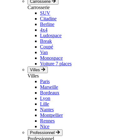
Carrosserie
Carrosserie
SUV
Citadine
Berline
4x4
Ludospace
Break
Coupé
Van
Monospace
Voiture 7 places
Villes
Villes
Paris
Marseille
Bordeaux
Lyon
Lille
Nantes
Montpellier
Rennes
Nice
Professionnel
Professionnel