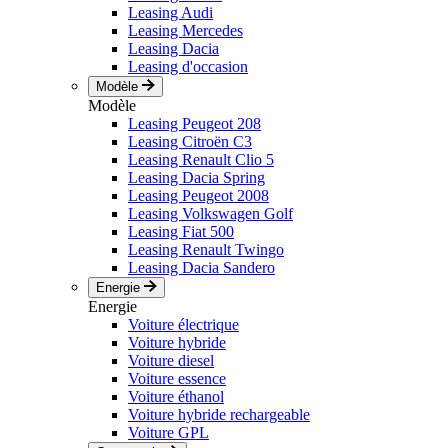
Leasing Audi
Leasing Mercedes
Leasing Dacia
Leasing d'occasion
Modèle
Modèle
Leasing Peugeot 208
Leasing Citroën C3
Leasing Renault Clio 5
Leasing Dacia Spring
Leasing Peugeot 2008
Leasing Volkswagen Golf
Leasing Fiat 500
Leasing Renault Twingo
Leasing Dacia Sandero
Energie
Energie
Voiture électrique
Voiture hybride
Voiture diesel
Voiture essence
Voiture éthanol
Voiture hybride rechargeable
Voiture GPL