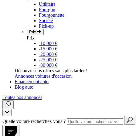
Utilitaire
Fourgon
Fourgonnette
Société
Pick-up
Prix
Prix
-10 000 €
-15 000 €
-20 000 €
-25 000 €
-30 000 €
Découvrir nos offres sans plus tarder !
Annonces voitures d'occasion
Financement auto
Blog auto
Toutes nos annonces
Quelle voiture recherchez-vous ?