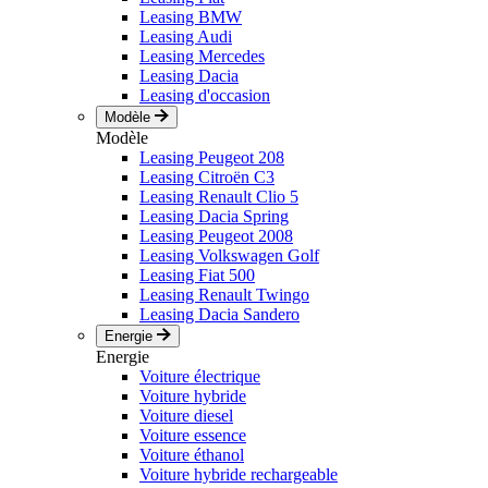
Leasing BMW
Leasing Audi
Leasing Mercedes
Leasing Dacia
Leasing d'occasion
Modèle
Modèle
Leasing Peugeot 208
Leasing Citroën C3
Leasing Renault Clio 5
Leasing Dacia Spring
Leasing Peugeot 2008
Leasing Volkswagen Golf
Leasing Fiat 500
Leasing Renault Twingo
Leasing Dacia Sandero
Energie
Energie
Voiture électrique
Voiture hybride
Voiture diesel
Voiture essence
Voiture éthanol
Voiture hybride rechargeable