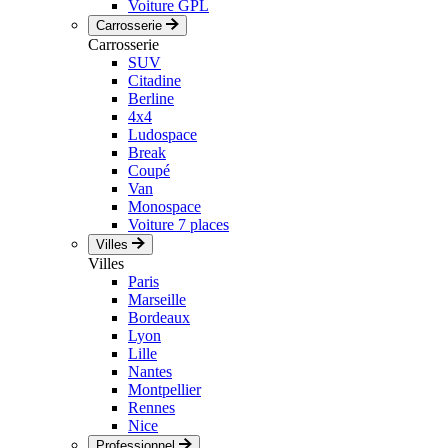
Voiture GPL
Carrosserie
Carrosserie
SUV
Citadine
Berline
4x4
Ludospace
Break
Coupé
Van
Monospace
Voiture 7 places
Villes
Villes
Paris
Marseille
Bordeaux
Lyon
Lille
Nantes
Montpellier
Rennes
Nice
Professionnel