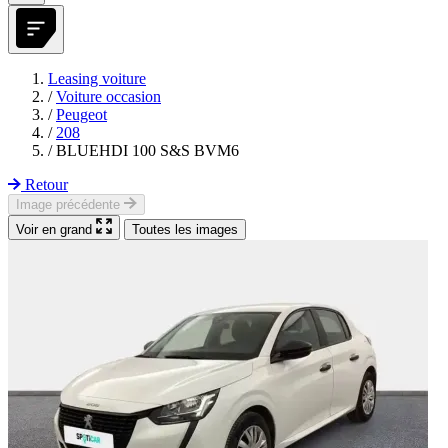
Leasing voiture
/
Voiture occasion
/
Peugeot
/
208
/
BLUEHDI 100 S&S BVM6
Retour
Image précédente
Voir en grand
Toutes les images