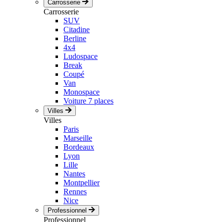
Carrosserie
Carrosserie
SUV
Citadine
Berline
4x4
Ludospace
Break
Coupé
Van
Monospace
Voiture 7 places
Villes
Villes
Paris
Marseille
Bordeaux
Lyon
Lille
Nantes
Montpellier
Rennes
Nice
Professionnel
Professionnel