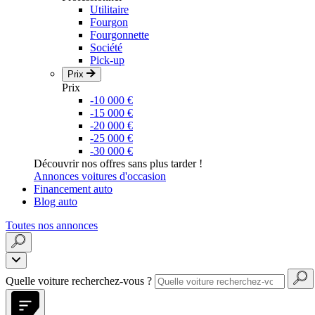
Utilitaire
Fourgon
Fourgonnette
Société
Pick-up
Prix
Prix
-10 000 €
-15 000 €
-20 000 €
-25 000 €
-30 000 €
Découvrir nos offres sans plus tarder !
Annonces voitures d'occasion
Financement auto
Blog auto
Toutes nos annonces
Quelle voiture recherchez-vous ?