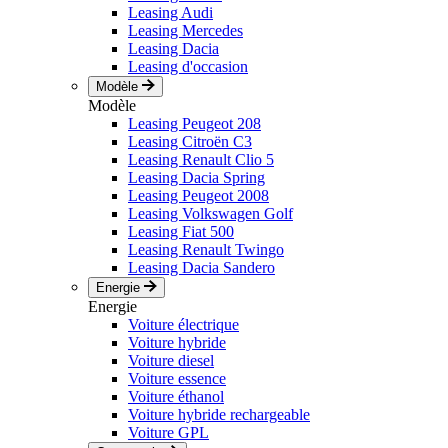
Leasing Audi
Leasing Mercedes
Leasing Dacia
Leasing d'occasion
Modèle
Modèle
Leasing Peugeot 208
Leasing Citroën C3
Leasing Renault Clio 5
Leasing Dacia Spring
Leasing Peugeot 2008
Leasing Volkswagen Golf
Leasing Fiat 500
Leasing Renault Twingo
Leasing Dacia Sandero
Energie
Energie
Voiture électrique
Voiture hybride
Voiture diesel
Voiture essence
Voiture éthanol
Voiture hybride rechargeable
Voiture GPL