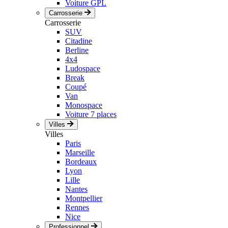
Voiture GPL
Carrosserie
Carrosserie
SUV
Citadine
Berline
4x4
Ludospace
Break
Coupé
Van
Monospace
Voiture 7 places
Villes
Villes
Paris
Marseille
Bordeaux
Lyon
Lille
Nantes
Montpellier
Rennes
Nice
Professionnel