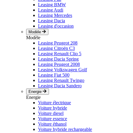
Leasing BMW
Leasing Audi
Leasing Mercedes
Leasing Dacia
Leasing d'occasion
Modèle
Modèle
Leasing Peugeot 208
Leasing Citroën C3
Leasing Renault Clio 5
Leasing Dacia Spring
Leasing Peugeot 2008
Leasing Volkswagen Golf
Leasing Fiat 500
Leasing Renault Twingo
Leasing Dacia Sandero
Energie
Energie
Voiture électrique
Voiture hybride
Voiture diesel
Voiture essence
Voiture éthanol
Voiture hybride rechargeable