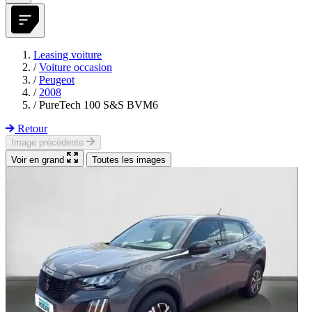
Leasing voiture
/
Voiture occasion
/
Peugeot
/
2008
/
PureTech 100 S&S BVM6
Retour
Image précédente
Voir en grand
Toutes les images