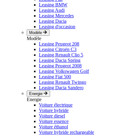
Leasing BMW
Leasing Audi
Leasing Mercedes
Leasing Dacia
Leasing d'occasion
Modèle
Modèle
Leasing Peugeot 208
Leasing Citroën C3
Leasing Renault Clio 5
Leasing Dacia Spring
Leasing Peugeot 2008
Leasing Volkswagen Golf
Leasing Fiat 500
Leasing Renault Twingo
Leasing Dacia Sandero
Energie
Energie
Voiture électrique
Voiture hybride
Voiture diesel
Voiture essence
Voiture éthanol
Voiture hybride rechargeable