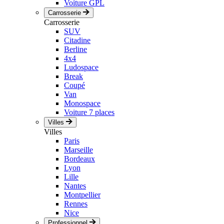
Voiture GPL
Carrosserie
Carrosserie
SUV
Citadine
Berline
4x4
Ludospace
Break
Coupé
Van
Monospace
Voiture 7 places
Villes
Villes
Paris
Marseille
Bordeaux
Lyon
Lille
Nantes
Montpellier
Rennes
Nice
Professionnel