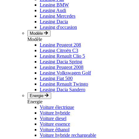
Leasing BMW
Leasing Audi
Leasing Mercedes
Leasing Dacia
Leasing d'occasion
Modèle
Modèle
Leasing Peugeot 208
Leasing Citroën C3
Leasing Renault Clio 5
Leasing Dacia Spring
Leasing Peugeot 2008
Leasing Volkswagen Golf
Leasing Fiat 500
Leasing Renault Twingo
Leasing Dacia Sandero
Energie
Energie
Voiture électrique
Voiture hybride
Voiture diesel
Voiture essence
Voiture éthanol
Voiture hybride rechargeable