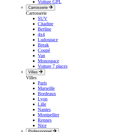
Voiture GPL
Carrosserie
Carrosserie
SUV
Citadine
Berline
4x4
Ludospace
Break
Coupé
Van
Monospace
Voiture 7 places
Villes
Villes
Paris
Marseille
Bordeaux
Lyon
Lille
Nantes
Montpellier
Rennes
Nice
Professionnel