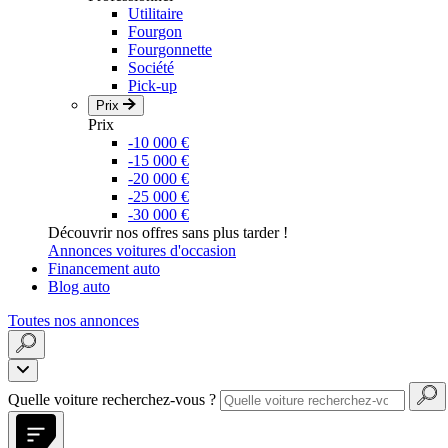
Utilitaire
Fourgon
Fourgonnette
Société
Pick-up
Prix
Prix
-10 000 €
-15 000 €
-20 000 €
-25 000 €
-30 000 €
Découvrir nos offres sans plus tarder !
Annonces voitures d'occasion
Financement auto
Blog auto
Toutes nos annonces
Quelle voiture recherchez-vous ?