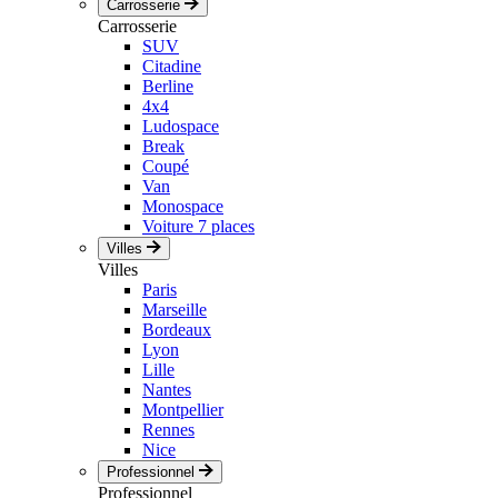
Carrosserie
Carrosserie
SUV
Citadine
Berline
4x4
Ludospace
Break
Coupé
Van
Monospace
Voiture 7 places
Villes
Villes
Paris
Marseille
Bordeaux
Lyon
Lille
Nantes
Montpellier
Rennes
Nice
Professionnel
Professionnel