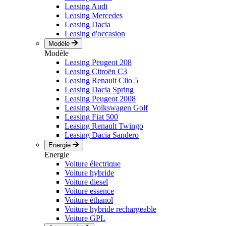
Leasing Audi
Leasing Mercedes
Leasing Dacia
Leasing d'occasion
Modèle
Modèle
Leasing Peugeot 208
Leasing Citroën C3
Leasing Renault Clio 5
Leasing Dacia Spring
Leasing Peugeot 2008
Leasing Volkswagen Golf
Leasing Fiat 500
Leasing Renault Twingo
Leasing Dacia Sandero
Energie
Energie
Voiture électrique
Voiture hybride
Voiture diesel
Voiture essence
Voiture éthanol
Voiture hybride rechargeable
Voiture GPL