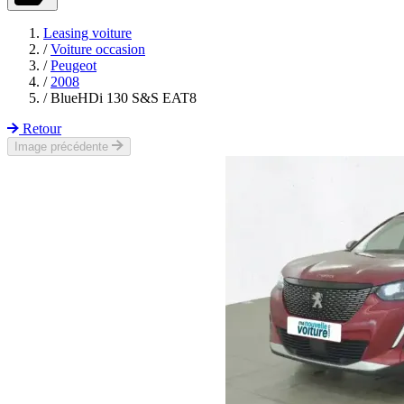
Leasing voiture
/
Voiture occasion
/
Peugeot
/
2008
/
BlueHDi 130 S&S EAT8
Retour
Image précédente