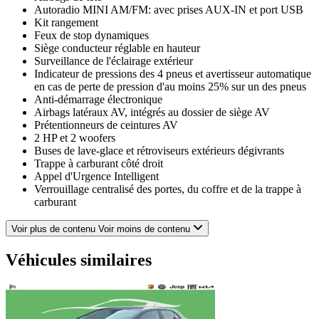
Autoradio MINI AM/FM: avec prises AUX-IN et port USB
Kit rangement
Feux de stop dynamiques
Siège conducteur réglable en hauteur
Surveillance de l'éclairage extérieur
Indicateur de pressions des 4 pneus et avertisseur automatique
en cas de perte de pression d'au moins 25% sur un des pneus
Anti-démarrage électronique
Airbags latéraux AV, intégrés au dossier de siège AV
Prétentionneurs de ceintures AV
2 HP et 2 woofers
Buses de lave-glace et rétroviseurs extérieurs dégivrants
Trappe à carburant côté droit
Appel d'Urgence Intelligent
Verrouillage centralisé des portes, du coffre et de la trappe à
carburant
Radars de stationnement AR
Porte-boissons AV (x2)
Voir plus de contenu
Voir moins de contenu
Poignée d'ouverture du hayon Piano Black
Caméra de recul
Véhicules similaires
Feux AR à LED
Contour de calandre chromé
3ème feu de stop
Seuils de portes chromés
Surveillance de la pression des pneumatiques