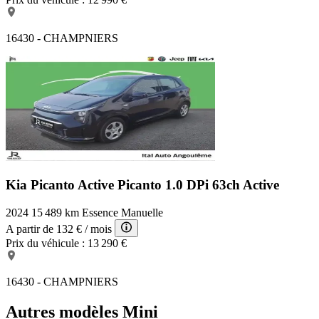
TeleServices
Boîte de vitesses 7 rapports à double embrayage
Sortie d'echappement simple côté gauche
16430 - CHAMPNIERS
Isofix sur les 2 sièges AR
Pack Connected Media
Système mains-libres Bluetooth niveau 2
Triangle de présignalisation avec kit de premiers secours
Kia Picanto Active
Picanto 1.0 DPi 63ch Active
2024
15 489 km
Essence
Manuelle
A partir de
132 €
/ mois
Prix du véhicule :
13 290 €
16430 - CHAMPNIERS
Autres modèles Mini