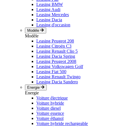
Leasing BMW
Leasing Audi
Leasing Mercedes
Leasing Dacia
Leasing d'occasion
Modèle
Modèle
Leasing Peugeot 208
Leasing Citroën C3
Leasing Renault Clio 5
Leasing Dacia Spring
Leasing Peugeot 2008
Leasing Volkswagen Golf
Leasing Fiat 500
Leasing Renault Twingo
Leasing Dacia Sandero
Energie
Energie
Voiture électrique
Voiture hybride
Voiture diesel
Voiture essence
Voiture éthanol
Voiture hybride rechargeable