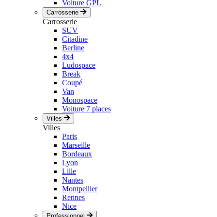
Voiture GPL
Carrosserie
Carrosserie
SUV
Citadine
Berline
4x4
Ludospace
Break
Coupé
Van
Monospace
Voiture 7 places
Villes
Villes
Paris
Marseille
Bordeaux
Lyon
Lille
Nantes
Montpellier
Rennes
Nice
Professionnel