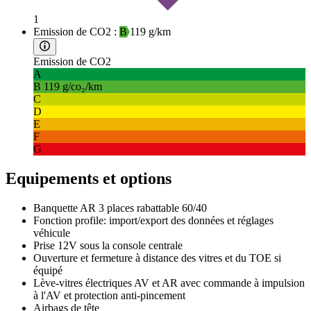
1
Emission de CO2 :
B
119 g/km
Emission de CO2
A
B
119 g/co₂/km
C
D
E
F
G
Equipements et options
Banquette AR 3 places rabattable 60/40
Fonction profile: import/export des données et réglages
véhicule
Prise 12V sous la console centrale
Ouverture et fermeture à distance des vitres et du TOE si
équipé
Lève-vitres électriques AV et AR avec commande à impulsion
à l'AV et protection anti-pincement
Airbags de tête