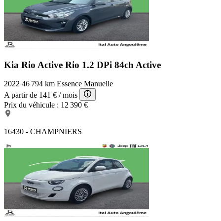
Accoudoir central AV inclinable en 4 positions
2ème clé radiocommandée
Kit éclairage
Ordinateur de bord multifonctions
Verrouillage automatique des portes dès 16 Km/h
Becquet AR de toit
Poignées intérieures de portes chromées
Kia Rio Active
Rio 1.2 DPi 84ch Active
Touches multifonctions sur le volant avec régulateur de
vitesse
2022
46 794 km
Essence
Manuelle
Ecrous de roues antivol
A partir de
141 €
/ mois
Fonction sécurité piéton avec capot actif
Prix du véhicule :
12 390 €
Fonction "Follow me home", éclairage d'accompagnement
Réglage électrique de la portée des projecteurs
ABS, y compris assistance au freinage d'urgence et contrôle
16430 - CHAMPNIERS
de freinage en courbe
MINI Driving Modes
Rétroviseurs extérieurs rabattables électriquement
Crash Sensor activation automatique en cas d'accident:
déverrouillage des portes, éclairage intérieur, feux de détresse,
coupure batterie et pompe à carburant
Réglage en hauteur du siège passager AV
Jantes alliage 6.5Jx16" (195/55 R16) design "Loop Spoke"
Système de maintenance intelligent Condition Based Service
(CBS)
Contrôle Dynamique de stabilité DSC avec DTC et EDLC