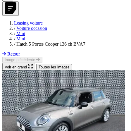
Leasing voiture
/
Voiture occasion
/
Mini
/
Mini
/
Hatch 5 Portes Cooper 136 ch BVA7
Retour
Image précédente
Voir en grand
Toutes les images