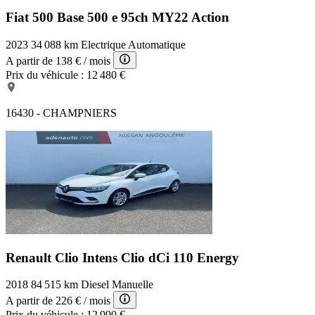
Climatisation automatique bi-zone
Fiat 500 Base
500 e 95ch MY22 Action
Détecteur de pluie et allumage automatique des projecteurs
Sellerie Tissu "Firework"
2023
34 088 km
Electrique
Automatique
Kit de réparation de pneus
A partir de
138 €
/ mois
Volant Sport gainé cuir
Prix du véhicule :
12 480 €
Pack Connected Navigation
Projecteurs antibrouillard AV à LED
Ecran central 6,5"
16430 - CHAMPNIERS
Poignées de portes chromées
Clignotants blancs
Vitre AR chauffante avec essuie-glace
Inserts décoratifs Hazy Grey
Barres de calandre Piano Black
MINI Excitement package
Airbags frontaux pour conducteur et passager AV
Rétroviseurs extérieurs à réglage électrique
Projecteurs Full LED
Régulateur de vitesse avec fonction freinage
Projecteurs AV et feux AR au contour chromé
Coques de rétroviseurs extérieurs couleur carrosserie
Renault Clio Intens
Clio dCi 110 Energy
Pare-chocs AV/AR dans la couleur de la carrosserie
4 Appuis-têtes réglables en hauteur
2018
84 515 km
Diesel
Manuelle
Finition Chili
A partir de
226 €
/ mois
Tapis de sol en velours
Prix du véhicule :
12 990 €