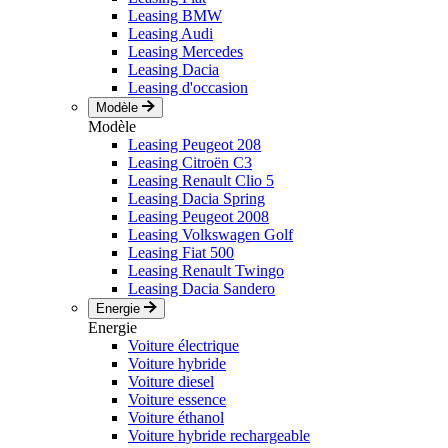
Leasing BMW
Leasing Audi
Leasing Mercedes
Leasing Dacia
Leasing d'occasion
Modèle
Modèle
Leasing Peugeot 208
Leasing Citroën C3
Leasing Renault Clio 5
Leasing Dacia Spring
Leasing Peugeot 2008
Leasing Volkswagen Golf
Leasing Fiat 500
Leasing Renault Twingo
Leasing Dacia Sandero
Energie
Energie
Voiture électrique
Voiture hybride
Voiture diesel
Voiture essence
Voiture éthanol
Voiture hybride rechargeable