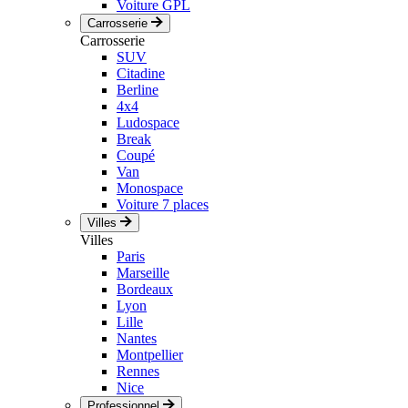
Voiture GPL
Carrosserie
Carrosserie
SUV
Citadine
Berline
4x4
Ludospace
Break
Coupé
Van
Monospace
Voiture 7 places
Villes
Villes
Paris
Marseille
Bordeaux
Lyon
Lille
Nantes
Montpellier
Rennes
Nice
Professionnel