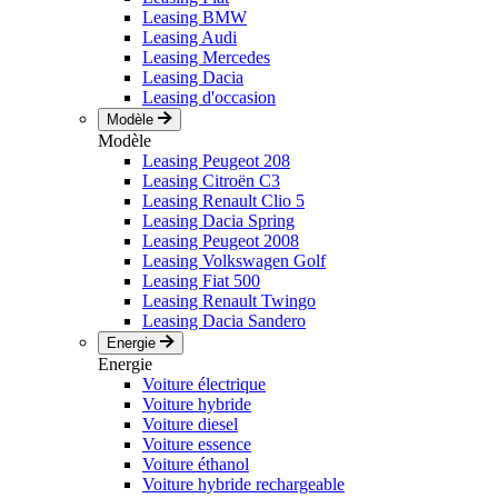
Leasing BMW
Leasing Audi
Leasing Mercedes
Leasing Dacia
Leasing d'occasion
Modèle
Modèle
Leasing Peugeot 208
Leasing Citroën C3
Leasing Renault Clio 5
Leasing Dacia Spring
Leasing Peugeot 2008
Leasing Volkswagen Golf
Leasing Fiat 500
Leasing Renault Twingo
Leasing Dacia Sandero
Energie
Energie
Voiture électrique
Voiture hybride
Voiture diesel
Voiture essence
Voiture éthanol
Voiture hybride rechargeable