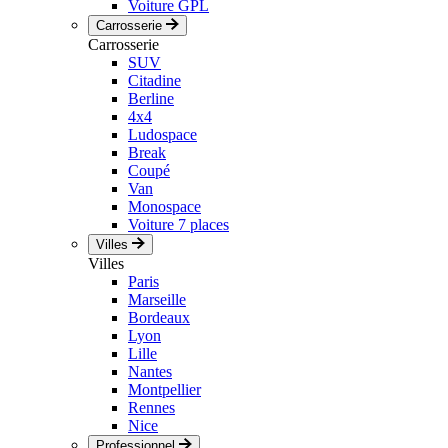
Voiture GPL
Carrosserie
Carrosserie
SUV
Citadine
Berline
4x4
Ludospace
Break
Coupé
Van
Monospace
Voiture 7 places
Villes
Villes
Paris
Marseille
Bordeaux
Lyon
Lille
Nantes
Montpellier
Rennes
Nice
Professionnel