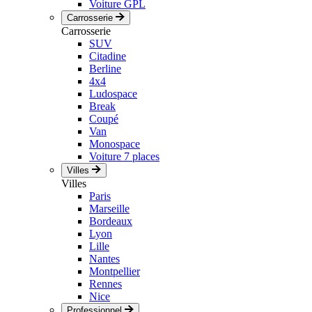
Voiture GPL
Carrosserie
Carrosserie
SUV
Citadine
Berline
4x4
Ludospace
Break
Coupé
Van
Monospace
Voiture 7 places
Villes
Villes
Paris
Marseille
Bordeaux
Lyon
Lille
Nantes
Montpellier
Rennes
Nice
Professionnel