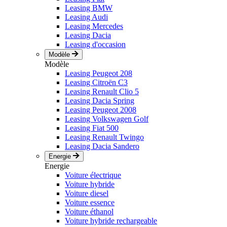
Leasing BMW
Leasing Audi
Leasing Mercedes
Leasing Dacia
Leasing d'occasion
Modèle
Modèle
Leasing Peugeot 208
Leasing Citroën C3
Leasing Renault Clio 5
Leasing Dacia Spring
Leasing Peugeot 2008
Leasing Volkswagen Golf
Leasing Fiat 500
Leasing Renault Twingo
Leasing Dacia Sandero
Energie
Energie
Voiture électrique
Voiture hybride
Voiture diesel
Voiture essence
Voiture éthanol
Voiture hybride rechargeable