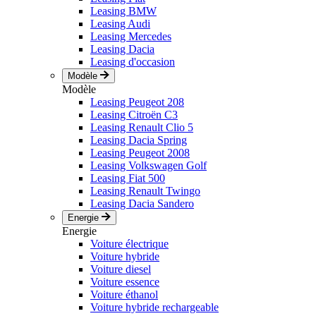
Leasing BMW
Leasing Audi
Leasing Mercedes
Leasing Dacia
Leasing d'occasion
Modèle
Modèle
Leasing Peugeot 208
Leasing Citroën C3
Leasing Renault Clio 5
Leasing Dacia Spring
Leasing Peugeot 2008
Leasing Volkswagen Golf
Leasing Fiat 500
Leasing Renault Twingo
Leasing Dacia Sandero
Energie
Energie
Voiture électrique
Voiture hybride
Voiture diesel
Voiture essence
Voiture éthanol
Voiture hybride rechargeable