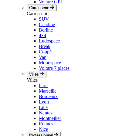
Voiture GPL
Carrosserie
Carrosserie
SUV
Citadine
Berline
4x4
Ludospace
Break
Coupé
Van
Monospace
Voiture 7 places
Villes
Villes
Paris
Marseille
Bordeaux
Lyon
Lille
Nantes
Montpellier
Rennes
Nice
Professionnel