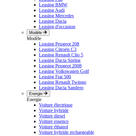
Leasing BMW
Leasing Audi
Leasing Mercedes
Leasing Dacia
Leasing d'occasion
Modèle
Modèle
Leasing Peugeot 208
Leasing Citroën C3
Leasing Renault Clio 5
Leasing Dacia Spring
Leasing Peugeot 2008
Leasing Volkswagen Golf
Leasing Fiat 500
Leasing Renault Twingo
Leasing Dacia Sandero
Energie
Energie
Voiture électrique
Voiture hybride
Voiture diesel
Voiture essence
Voiture éthanol
Voiture hybride rechargeable