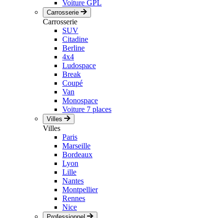
Voiture GPL
Carrosserie
Carrosserie
SUV
Citadine
Berline
4x4
Ludospace
Break
Coupé
Van
Monospace
Voiture 7 places
Villes
Villes
Paris
Marseille
Bordeaux
Lyon
Lille
Nantes
Montpellier
Rennes
Nice
Professionnel