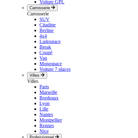
Voiture GPL
Carrosserie
Carrosserie
SUV
Citadine
Berline
4x4
Ludospace
Break
Coupé
Van
Monospace
Voiture 7 places
Villes
Villes
Paris
Marseille
Bordeaux
Lyon
Lille
Nantes
Montpellier
Rennes
Nice
Professionnel