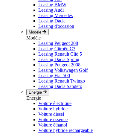
Leasing BMW
Leasing Audi
Leasing Mercedes
Leasing Dacia
Leasing d'occasion
Modèle
Modèle
Leasing Peugeot 208
Leasing Citroën C3
Leasing Renault Clio 5
Leasing Dacia Spring
Leasing Peugeot 2008
Leasing Volkswagen Golf
Leasing Fiat 500
Leasing Renault Twingo
Leasing Dacia Sandero
Energie
Energie
Voiture électrique
Voiture hybride
Voiture diesel
Voiture essence
Voiture éthanol
Voiture hybride rechargeable