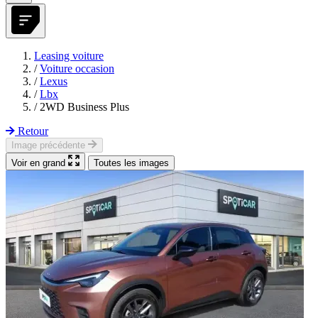
Leasing voiture
/
Voiture occasion
/
Lexus
/
Lbx
/
2WD Business Plus
Retour
Image précédente
Voir en grand
Toutes les images