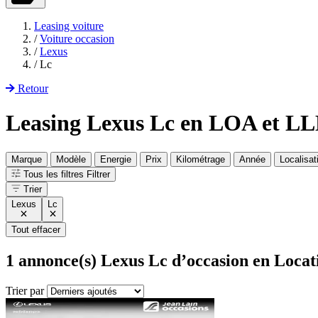
Leasing voiture
/
Voiture occasion
/
Lexus
/
Lc
Retour
Leasing Lexus Lc en LOA et L
Marque
Modèle
Energie
Prix
Kilométrage
Année
Localisat
Tous les filtres
Filtrer
Trier
Lexus
Lc
Tout effacer
1
annonce(s) Lexus Lc d’occasion en Locat
Trier par