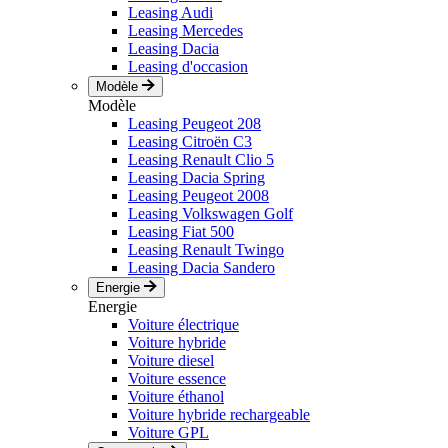
Leasing Audi
Leasing Mercedes
Leasing Dacia
Leasing d'occasion
Modèle
Modèle
Leasing Peugeot 208
Leasing Citroën C3
Leasing Renault Clio 5
Leasing Dacia Spring
Leasing Peugeot 2008
Leasing Volkswagen Golf
Leasing Fiat 500
Leasing Renault Twingo
Leasing Dacia Sandero
Energie
Energie
Voiture électrique
Voiture hybride
Voiture diesel
Voiture essence
Voiture éthanol
Voiture hybride rechargeable
Voiture GPL