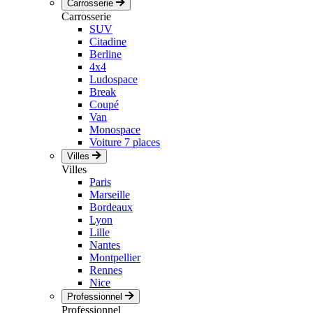
Carrosserie
Carrosserie
SUV
Citadine
Berline
4x4
Ludospace
Break
Coupé
Van
Monospace
Voiture 7 places
Villes
Villes
Paris
Marseille
Bordeaux
Lyon
Lille
Nantes
Montpellier
Rennes
Nice
Professionnel
Professionnel