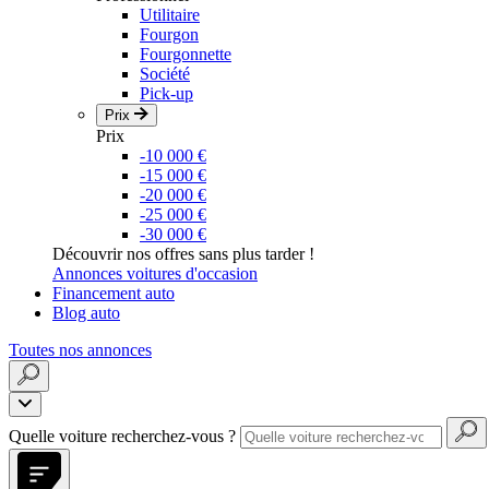
Utilitaire
Fourgon
Fourgonnette
Société
Pick-up
Prix
Prix
-10 000 €
-15 000 €
-20 000 €
-25 000 €
-30 000 €
Découvrir nos offres sans plus tarder !
Annonces voitures d'occasion
Financement auto
Blog auto
Toutes nos annonces
Quelle voiture recherchez-vous ?