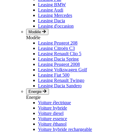
Leasing BMW
Leasing Audi
Leasing Mercedes
Leasing Dacia
Leasing d'occasion
Modèle
Modèle
Leasing Peugeot 208
Leasing Citroën C3
Leasing Renault Clio 5
Leasing Dacia Spring
Leasing Peugeot 2008
Leasing Volkswagen Golf
Leasing Fiat 500
Leasing Renault Twingo
Leasing Dacia Sandero
Energie
Energie
Voiture électrique
Voiture hybride
Voiture diesel
Voiture essence
Voiture éthanol
Voiture hybride rechargeable