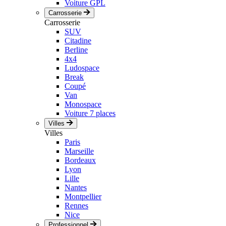
Voiture GPL
Carrosserie
Carrosserie
SUV
Citadine
Berline
4x4
Ludospace
Break
Coupé
Van
Monospace
Voiture 7 places
Villes
Villes
Paris
Marseille
Bordeaux
Lyon
Lille
Nantes
Montpellier
Rennes
Nice
Professionnel