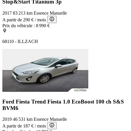
Stop&Start Titanium 3p
2017
83 213 km
Essence
Manuelle
A partir de
290 €
/ mois
Prix du véhicule :
8 990 €
68110 - ILLZACH
Ford Fiesta Trend
Fiesta 1.0 EcoBoost 100 ch S&S
BVM6
2019
46 531 km
Essence
Manuelle
A partir de
187 €
/ mois