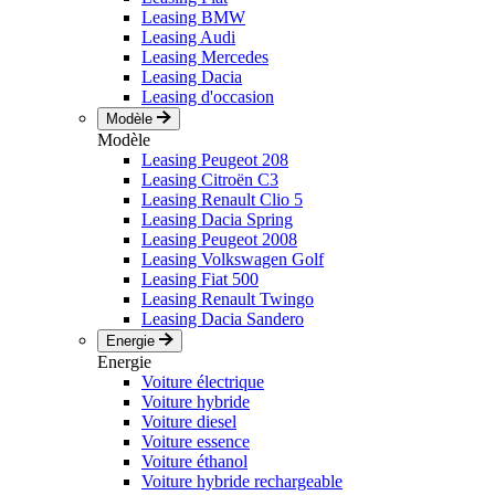
Leasing BMW
Leasing Audi
Leasing Mercedes
Leasing Dacia
Leasing d'occasion
Modèle
Modèle
Leasing Peugeot 208
Leasing Citroën C3
Leasing Renault Clio 5
Leasing Dacia Spring
Leasing Peugeot 2008
Leasing Volkswagen Golf
Leasing Fiat 500
Leasing Renault Twingo
Leasing Dacia Sandero
Energie
Energie
Voiture électrique
Voiture hybride
Voiture diesel
Voiture essence
Voiture éthanol
Voiture hybride rechargeable