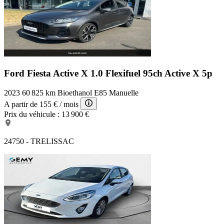
Ford Fiesta Active X
1.0 Flexifuel 95ch Active X 5p
2023
60 825 km
Bioethanol E85
Manuelle
A partir de
155 €
/ mois
Prix du véhicule :
13 900 €
24750 - TRELISSAC