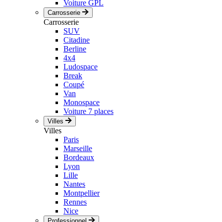
Voiture GPL
Carrosserie
Carrosserie
SUV
Citadine
Berline
4x4
Ludospace
Break
Coupé
Van
Monospace
Voiture 7 places
Villes
Villes
Paris
Marseille
Bordeaux
Lyon
Lille
Nantes
Montpellier
Rennes
Nice
Professionnel