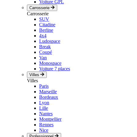
Voiture GPL
Carrosserie
Carrosserie
SUV
Citadine
Berline
4x4
Ludospace
Break
Coupé
Van
Monospace
Voiture 7 places
Villes
Villes
Paris
Marseille
Bordeaux
Lyon
Lille
Nantes
Montpellier
Rennes
Nice
Professionnel