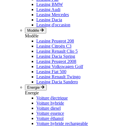
Leasing BMW
Leasing Audi
Leasing Mercedes
Leasing Dacia
Leasing d'occasion
Modèle
Modèle
Leasing Peugeot 208
Leasing Citroën C3
Leasing Renault Clio 5
Leasing Dacia Spring
Leasing Peugeot 2008
Leasing Volkswagen Golf
Leasing Fiat 500
Leasing Renault Twingo
Leasing Dacia Sandero
Energie
Energie
Voiture électrique
Voiture hybride
Voiture diesel
Voiture essence
Voiture éthanol
Voiture hybride rechargeable