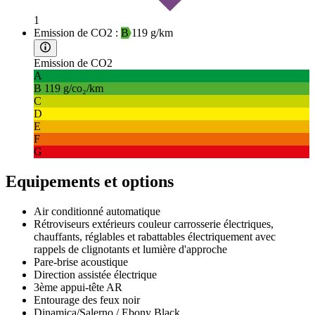
1
Emission de CO2 :
B
119 g/km
Emission de CO2
A
B
119 g/co₂/km
C
D
E
F
G
Equipements et options
Air conditionné automatique
Rétroviseurs extérieurs couleur carrosserie électriques,
chauffants, réglables et rabattables électriquement avec
rappels de clignotants et lumière d'approche
Pare-brise acoustique
Direction assistée électrique
3ème appui-tête AR
Entourage des feux noir
Dinamica/Salerno / Ebony Black