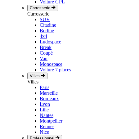
Voiture GPL
Carrosserie
Carrosserie
SUV
Citadine
Berline
4x4
Ludospace
Break
Coupé
Van
Monospace
Voiture 7 places
Villes
Villes
Paris
Marseille
Bordeaux
Lyon
Lille
Nantes
Montpellier
Rennes
Nice
Professionnel