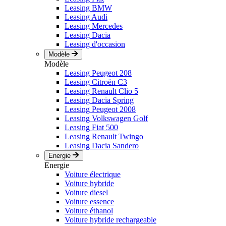
Leasing BMW
Leasing Audi
Leasing Mercedes
Leasing Dacia
Leasing d'occasion
Modèle
Modèle
Leasing Peugeot 208
Leasing Citroën C3
Leasing Renault Clio 5
Leasing Dacia Spring
Leasing Peugeot 2008
Leasing Volkswagen Golf
Leasing Fiat 500
Leasing Renault Twingo
Leasing Dacia Sandero
Energie
Energie
Voiture électrique
Voiture hybride
Voiture diesel
Voiture essence
Voiture éthanol
Voiture hybride rechargeable