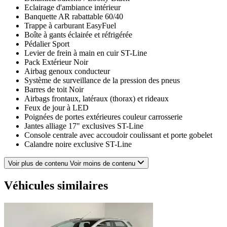
Eclairage d'ambiance intérieur
Banquette AR rabattable 60/40
Trappe à carburant EasyFuel
Boîte à gants éclairée et réfrigérée
Pédalier Sport
Levier de frein à main en cuir ST-Line
Pack Extérieur Noir
Airbag genoux conducteur
Système de surveillance de la pression des pneus
Barres de toit Noir
Airbags frontaux, latéraux (thorax) et rideaux
Feux de jour à LED
Poignées de portes extérieures couleur carrosserie
Jantes alliage 17" exclusives ST-Line
Console centrale avec accoudoir coulissant et porte gobelet
Calandre noire exclusive ST-Line
Frozen White
Système multimédia Ford SYNC 3 avec navigation, écran
Voir plus de contenu
Voir moins de contenu
tactile 8", 2 ports USB, commandes vocales 7HP - compatible
Applink, Apple CarPlay et Android Auto
Véhicules similaires
Environnement noir
Tapis de sol ST-Line AV et AR
Prise 12V AV et AR de la console centrale
Régulateur de vitesse
Vitres AV/AR électriques à impulsion haut/bas à l'AV côté