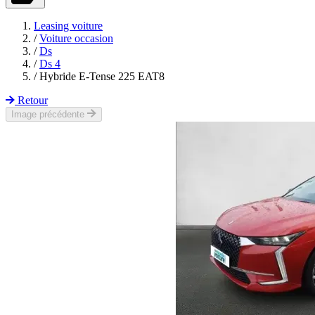
Leasing voiture
/
Voiture occasion
/
Ds
/
Ds 4
/
Hybride E-Tense 225 EAT8
Retour
Image précédente