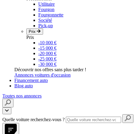
Utilitaire
Fourgon
Fourgonnette
Société
Pick-up
Prix
Prix
-10 000 €
-15 000 €
-20 000 €
-25 000 €
-30 000 €
Découvrir nos offres sans plus tarder !
Annonces voitures d'occasion
Financement auto
Blog auto
Toutes nos annonces
Quelle voiture recherchez-vous ?