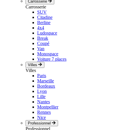
Carrosserie
Carrosserie
SUV
Citadine
Berline
4x4
Ludospace
Break
Coupé
Van
Monospace
Voiture 7 places
Villes
Villes
Paris
Marseille
Bordeaux
Lyon
Lille
Nantes
Montpellier
Rennes
Nice
Professionnel
Professionnel