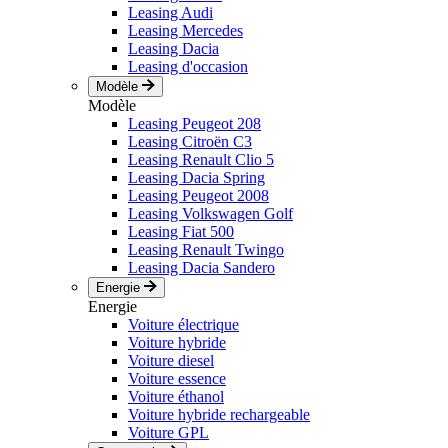
Leasing Audi
Leasing Mercedes
Leasing Dacia
Leasing d'occasion
Modèle
Modèle
Leasing Peugeot 208
Leasing Citroën C3
Leasing Renault Clio 5
Leasing Dacia Spring
Leasing Peugeot 2008
Leasing Volkswagen Golf
Leasing Fiat 500
Leasing Renault Twingo
Leasing Dacia Sandero
Energie
Energie
Voiture électrique
Voiture hybride
Voiture diesel
Voiture essence
Voiture éthanol
Voiture hybride rechargeable
Voiture GPL