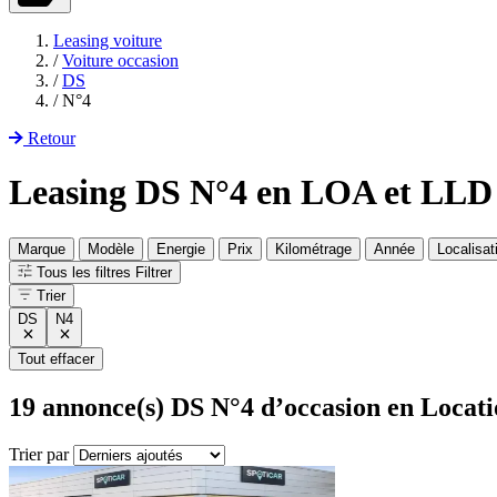
Leasing voiture
/
Voiture occasion
/
DS
/
N°4
Retour
Leasing DS N°4 en LOA et LLD
Marque
Modèle
Energie
Prix
Kilométrage
Année
Localisat
Tous les filtres
Filtrer
Trier
DS
N4
Tout effacer
19
annonce(s) DS N°4 d’occasion en Locati
Trier par