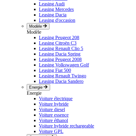
Leasing Audi
Leasing Mercedes
Leasing Dacia
Leasing d'occasion
Modèle
Modèle
Leasing Peugeot 208
Leasing Citroën C3
Leasing Renault Clio 5
Leasing Dacia Spring
Leasing Peugeot 2008
Leasing Volkswagen Golf
Leasing Fiat 500
Leasing Renault Twingo
Leasing Dacia Sandero
Energie
Energie
Voiture électrique
Voiture hybride
Voiture diesel
Voiture essence
Voiture éthanol
Voiture hybride rechargeable
Voiture GPL