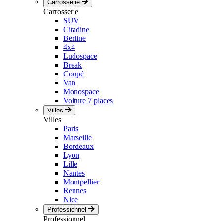
Carrosserie
Carrosserie
SUV
Citadine
Berline
4x4
Ludospace
Break
Coupé
Van
Monospace
Voiture 7 places
Villes
Villes
Paris
Marseille
Bordeaux
Lyon
Lille
Nantes
Montpellier
Rennes
Nice
Professionnel
Professionnel