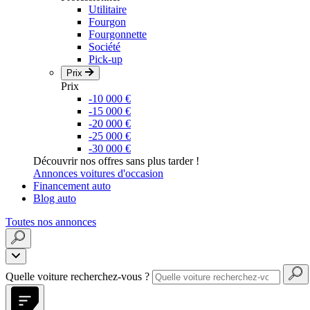
Utilitaire
Fourgon
Fourgonnette
Société
Pick-up
Prix
Prix
-10 000 €
-15 000 €
-20 000 €
-25 000 €
-30 000 €
Découvrir nos offres sans plus tarder !
Annonces voitures d'occasion
Financement auto
Blog auto
Toutes nos annonces
Quelle voiture recherchez-vous ?