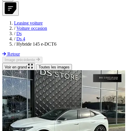
Leasing voiture
/
Voiture occasion
/
Ds
/
Ds 4
/
Hybride 145 e-DCT6
Retour
Image précédente
Voir en grand
Toutes les images