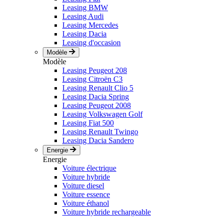
Leasing BMW
Leasing Audi
Leasing Mercedes
Leasing Dacia
Leasing d'occasion
Modèle
Modèle
Leasing Peugeot 208
Leasing Citroën C3
Leasing Renault Clio 5
Leasing Dacia Spring
Leasing Peugeot 2008
Leasing Volkswagen Golf
Leasing Fiat 500
Leasing Renault Twingo
Leasing Dacia Sandero
Energie
Energie
Voiture électrique
Voiture hybride
Voiture diesel
Voiture essence
Voiture éthanol
Voiture hybride rechargeable