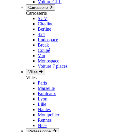
Voiture GPL
Carrosserie
Carrosserie
SUV
Citadine
Berline
4x4
Ludospace
Break
Coupé
Van
Monospace
Voiture 7 places
Villes
Villes
Paris
Marseille
Bordeaux
Lyon
Lille
Nantes
Montpellier
Rennes
Nice
Professionnel