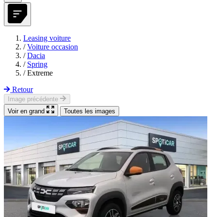
Leasing voiture
/
Voiture occasion
/
Dacia
/
Spring
/
Extreme
Retour
Image précédente
Voir en grand
Toutes les images