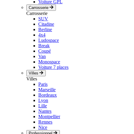
Voiture GPL
Carrosserie
Carrosserie
SUV
Citadine
Berline
4x4
Ludospace
Break
Coupé
Van
Monospace
Voiture 7 places
Villes
Villes
Paris
Marseille
Bordeaux
Lyon
Lille
Nantes
Montpellier
Rennes
Nice
Professionnel