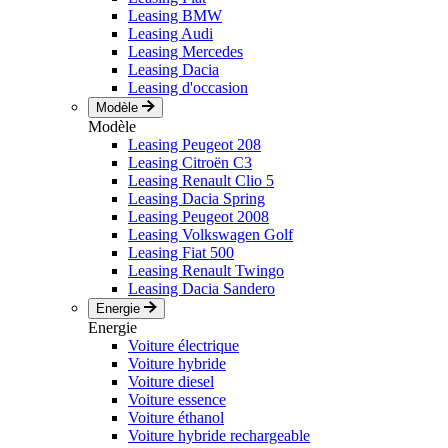
Leasing BMW
Leasing Audi
Leasing Mercedes
Leasing Dacia
Leasing d'occasion
Modèle
Modèle
Leasing Peugeot 208
Leasing Citroën C3
Leasing Renault Clio 5
Leasing Dacia Spring
Leasing Peugeot 2008
Leasing Volkswagen Golf
Leasing Fiat 500
Leasing Renault Twingo
Leasing Dacia Sandero
Energie
Energie
Voiture électrique
Voiture hybride
Voiture diesel
Voiture essence
Voiture éthanol
Voiture hybride rechargeable