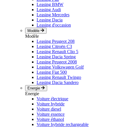
Leasing BMW
Leasing Audi
Leasing Mercedes
Leasing Dacia
Leasing d'occasion
Modèle
Modèle
Leasing Peugeot 208
Leasing Citroën C3
Leasing Renault Clio 5
Leasing Dacia Spring
Leasing Peugeot 2008
Leasing Volkswagen Golf
Leasing Fiat 500
Leasing Renault Twingo
Leasing Dacia Sandero
Energie
Energie
Voiture électrique
Voiture hybride
Voiture diesel
Voiture essence
Voiture éthanol
Voiture hybride rechargeable