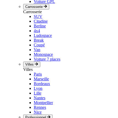
Voiture GPL
Carrosserie
Carrosserie
SUV
Citadine
Berline
4x4
Ludospace
Break
Coupé
Van
Monospace
Voiture 7 places
Villes
Villes
Paris
Marseille
Bordeaux
Lyon
Lille
Nantes
Montpellier
Rennes
Nice
Professionnel