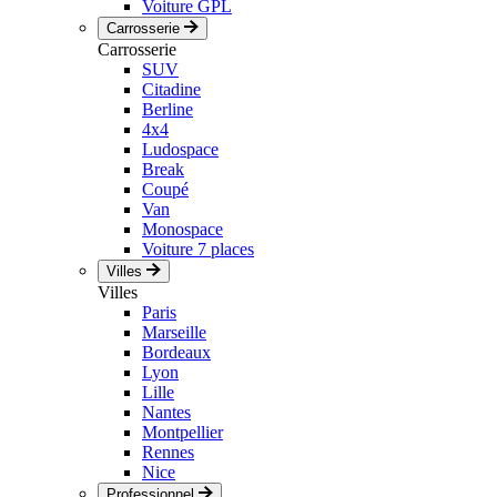
Voiture GPL
Carrosserie
Carrosserie
SUV
Citadine
Berline
4x4
Ludospace
Break
Coupé
Van
Monospace
Voiture 7 places
Villes
Villes
Paris
Marseille
Bordeaux
Lyon
Lille
Nantes
Montpellier
Rennes
Nice
Professionnel