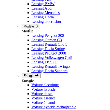
Leasing BMW
Leasing Audi
Leasing Mercedes
Leasing Dacia
Leasing d'occasion
Modèle
Modèle
Leasing Peugeot 208
Leasing Citroën C3
Leasing Renault Clio 5
Leasing Dacia Spring
Leasing Peugeot 2008
Leasing Volkswagen Golf
Leasing Fiat 500
Leasing Renault Twingo
Leasing Dacia Sandero
Energie
Energie
Voiture électrique
Voiture hybride
Voiture diesel
Voiture essence
Voiture éthanol
Voiture hybride rechargeable