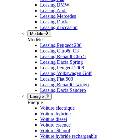
Leasing BMW
Leasing Audi
Leasing Mercedes
Leasing Dacia
Leasing d'occasion
Modèle
Modèle
Leasing Peugeot 208
Leasing Citroën C3
Leasing Renault Clio 5
Leasing Dacia Spring
Leasing Peugeot 2008
Leasing Volkswagen Golf
Leasing Fiat 500
Leasing Renault Twingo
Leasing Dacia Sandero
Energie
Energie
Voiture électrique
Voiture hybride
Voiture diesel
Voiture essence
Voiture éthanol
Voiture hybride rechargeable