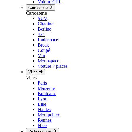
Voiture GPL
Carrosserie
Carrosserie
SUV
Citadine
Berline
4x4
Ludospace
Break
Coupé
Van
Monospace
Voiture 7 places
Villes
Villes
Paris
Marseille
Bordeaux
Lyon
Lille
Nantes
Montpellier
Rennes
Nice
Professionnel