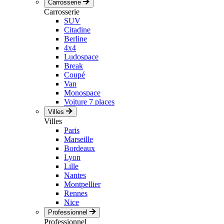
Carrosserie
Carrosserie
SUV
Citadine
Berline
4x4
Ludospace
Break
Coupé
Van
Monospace
Voiture 7 places
Villes
Villes
Paris
Marseille
Bordeaux
Lyon
Lille
Nantes
Montpellier
Rennes
Nice
Professionnel
Professionnel