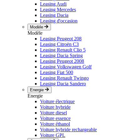
Leasing Audi
Leasing Mercedes
Leasing Dacia
Leasing d'occasion
Modèle
Modèle
Leasing Peugeot 208
Leasing Citroën C3
Leasing Renault Clio 5
Leasing Dacia Spring
Leasing Peugeot 2008
Leasing Volkswagen Golf
Leasing Fiat 500
Leasing Renault Twingo
Leasing Dacia Sandero
Energie
Energie
Voiture électrique
Voiture hybride
Voiture diesel
Voiture essence
Voiture éthanol
Voiture hybride rechargeable
Voiture GPL