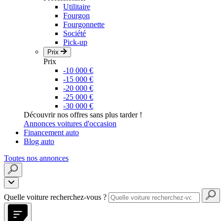
Utilitaire
Fourgon
Fourgonnette
Société
Pick-up
Prix
Prix
-10 000 €
-15 000 €
-20 000 €
-25 000 €
-30 000 €
Découvrir nos offres sans plus tarder !
Annonces voitures d'occasion
Financement auto
Blog auto
Toutes nos annonces
Quelle voiture recherchez-vous ?