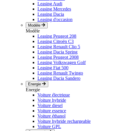
Leasing Audi
Leasing Mercedes
Leasing Dacia
Leasing d'occasion
Modèle
Modèle
Leasing Peugeot 208
Leasing Citroën C3
Leasing Renault Clio 5
Leasing Dacia Spring
Leasing Peugeot 2008
Leasing Volkswagen Golf
Leasing Fiat 500
Leasing Renault Twingo
Leasing Dacia Sandero
Energie
Energie
Voiture électrique
Voiture hybride
Voiture diesel
Voiture essence
Voiture éthanol
Voiture hybride rechargeable
Voiture GPL