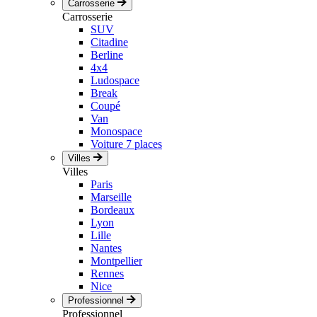
Carrosserie
Carrosserie
SUV
Citadine
Berline
4x4
Ludospace
Break
Coupé
Van
Monospace
Voiture 7 places
Villes
Villes
Paris
Marseille
Bordeaux
Lyon
Lille
Nantes
Montpellier
Rennes
Nice
Professionnel
Professionnel