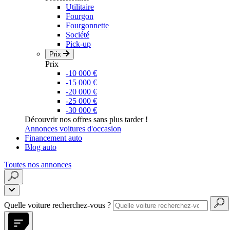
Utilitaire
Fourgon
Fourgonnette
Société
Pick-up
Prix
Prix
-10 000 €
-15 000 €
-20 000 €
-25 000 €
-30 000 €
Découvrir nos offres sans plus tarder !
Annonces voitures d'occasion
Financement auto
Blog auto
Toutes nos annonces
Quelle voiture recherchez-vous ?