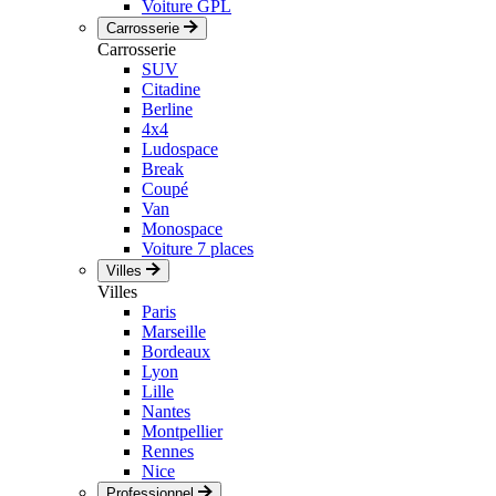
Voiture GPL
Carrosserie
Carrosserie
SUV
Citadine
Berline
4x4
Ludospace
Break
Coupé
Van
Monospace
Voiture 7 places
Villes
Villes
Paris
Marseille
Bordeaux
Lyon
Lille
Nantes
Montpellier
Rennes
Nice
Professionnel