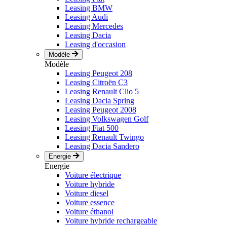
Leasing BMW
Leasing Audi
Leasing Mercedes
Leasing Dacia
Leasing d'occasion
Modèle
Modèle
Leasing Peugeot 208
Leasing Citroën C3
Leasing Renault Clio 5
Leasing Dacia Spring
Leasing Peugeot 2008
Leasing Volkswagen Golf
Leasing Fiat 500
Leasing Renault Twingo
Leasing Dacia Sandero
Energie
Energie
Voiture électrique
Voiture hybride
Voiture diesel
Voiture essence
Voiture éthanol
Voiture hybride rechargeable