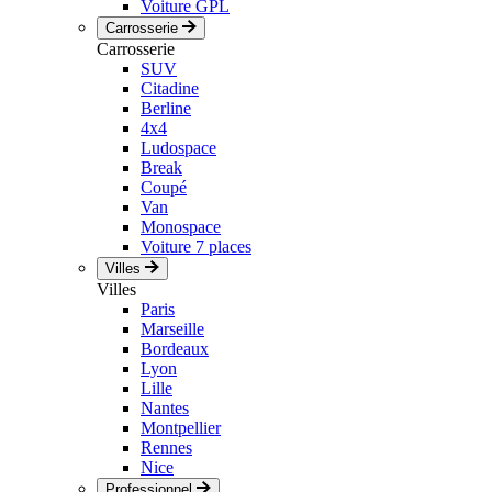
Voiture GPL
Carrosserie
Carrosserie
SUV
Citadine
Berline
4x4
Ludospace
Break
Coupé
Van
Monospace
Voiture 7 places
Villes
Villes
Paris
Marseille
Bordeaux
Lyon
Lille
Nantes
Montpellier
Rennes
Nice
Professionnel