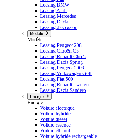
Leasing BMW
Leasing Audi
Leasing Mercedes
Leasing Dacia
Leasing d'occasion
Modèle
Modèle
Leasing Peugeot 208
Leasing Citroën C3
Leasing Renault Clio 5
Leasing Dacia Spring
Leasing Peugeot 2008
Leasing Volkswagen Golf
Leasing Fiat 500
Leasing Renault Twingo
Leasing Dacia Sandero
Energie
Energie
Voiture électrique
Voiture hybride
Voiture diesel
Voiture essence
Voiture éthanol
Voiture hybride rechargeable