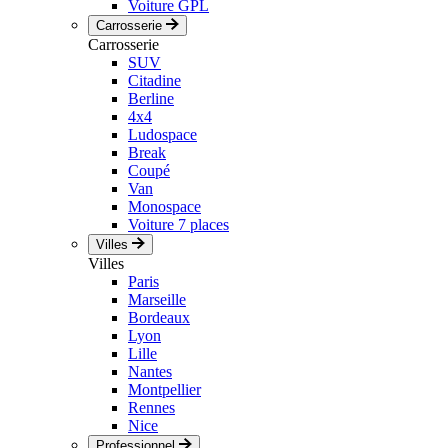
Voiture GPL
Carrosserie
Carrosserie
SUV
Citadine
Berline
4x4
Ludospace
Break
Coupé
Van
Monospace
Voiture 7 places
Villes
Villes
Paris
Marseille
Bordeaux
Lyon
Lille
Nantes
Montpellier
Rennes
Nice
Professionnel