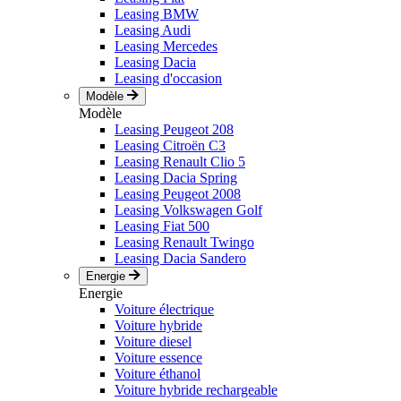
Leasing BMW
Leasing Audi
Leasing Mercedes
Leasing Dacia
Leasing d'occasion
Modèle
Modèle
Leasing Peugeot 208
Leasing Citroën C3
Leasing Renault Clio 5
Leasing Dacia Spring
Leasing Peugeot 2008
Leasing Volkswagen Golf
Leasing Fiat 500
Leasing Renault Twingo
Leasing Dacia Sandero
Energie
Energie
Voiture électrique
Voiture hybride
Voiture diesel
Voiture essence
Voiture éthanol
Voiture hybride rechargeable