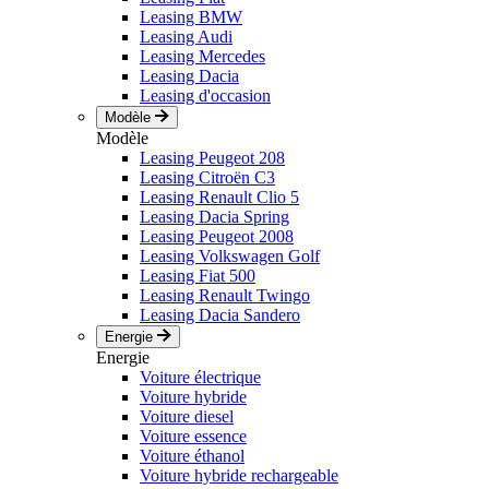
Leasing BMW
Leasing Audi
Leasing Mercedes
Leasing Dacia
Leasing d'occasion
Modèle
Modèle
Leasing Peugeot 208
Leasing Citroën C3
Leasing Renault Clio 5
Leasing Dacia Spring
Leasing Peugeot 2008
Leasing Volkswagen Golf
Leasing Fiat 500
Leasing Renault Twingo
Leasing Dacia Sandero
Energie
Energie
Voiture électrique
Voiture hybride
Voiture diesel
Voiture essence
Voiture éthanol
Voiture hybride rechargeable