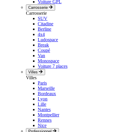
Voiture GPL
Carrosserie
Carrosserie
SUV
Citadine
Berline
4x4
Ludospace
Break
Coupé
Van
Monospace
Voiture 7 places
Villes
Villes
Paris
Marseille
Bordeaux
Lyon
Lille
Nantes
Montpellier
Rennes
Nice
Professionnel