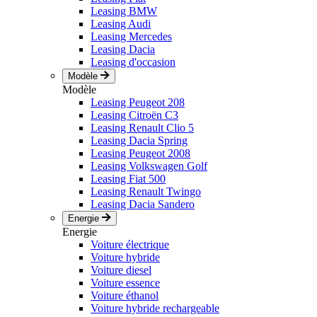
Leasing BMW
Leasing Audi
Leasing Mercedes
Leasing Dacia
Leasing d'occasion
Modèle
Modèle
Leasing Peugeot 208
Leasing Citroën C3
Leasing Renault Clio 5
Leasing Dacia Spring
Leasing Peugeot 2008
Leasing Volkswagen Golf
Leasing Fiat 500
Leasing Renault Twingo
Leasing Dacia Sandero
Energie
Energie
Voiture électrique
Voiture hybride
Voiture diesel
Voiture essence
Voiture éthanol
Voiture hybride rechargeable