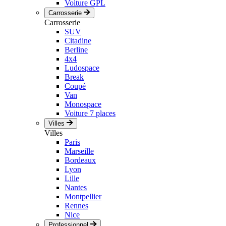
Voiture GPL
Carrosserie
Carrosserie
SUV
Citadine
Berline
4x4
Ludospace
Break
Coupé
Van
Monospace
Voiture 7 places
Villes
Villes
Paris
Marseille
Bordeaux
Lyon
Lille
Nantes
Montpellier
Rennes
Nice
Professionnel