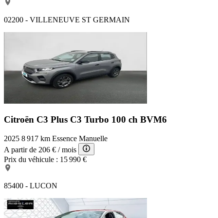
02200 - VILLENEUVE ST GERMAIN
Citroën C3 Plus
C3 Turbo 100 ch BVM6
2025
8 917 km
Essence
Manuelle
A partir de
206 €
/ mois
Prix du véhicule :
15 990 €
85400 - LUCON