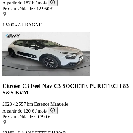
A partir de
187 €
/ mois
Prix du véhicule :
12 950 €
13400 - AUBAGNE
Citroën C3 Feel Nav
C3 SOCIETE PURETECH 83
S&S BVM
2023
42 557 km
Essence
Manuelle
A partir de
120 €
/ mois
Prix du véhicule :
9 790 €
83160 - LA VALETTE DU VAR