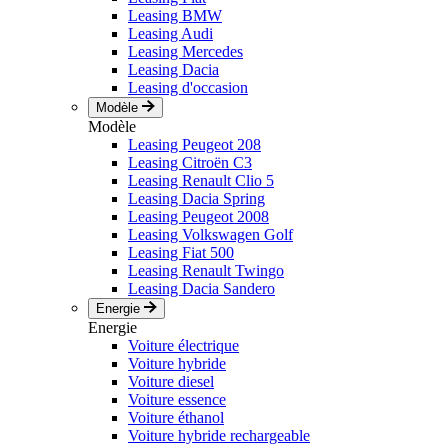
Leasing BMW
Leasing Audi
Leasing Mercedes
Leasing Dacia
Leasing d'occasion
Modèle
Modèle
Leasing Peugeot 208
Leasing Citroën C3
Leasing Renault Clio 5
Leasing Dacia Spring
Leasing Peugeot 2008
Leasing Volkswagen Golf
Leasing Fiat 500
Leasing Renault Twingo
Leasing Dacia Sandero
Energie
Energie
Voiture électrique
Voiture hybride
Voiture diesel
Voiture essence
Voiture éthanol
Voiture hybride rechargeable