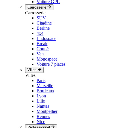
Voiture GPL
Carrosserie
Carrosserie
SUV
Citadine
Berline
4x4
Ludospace
Break
Coupé
Van
Monospace
Voiture 7 places
Villes
Villes
Paris
Marseille
Bordeaux
Lyon
Lille
Nantes
Montpellier
Rennes
Nice
Professionnel