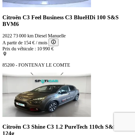
Citroën C3 Feel Business
C3 BlueHDi 100 S&S
BVM6
2022
73 000 km
Diesel
Manuelle
A partir de
154 €
/ mois
Prix du véhicule :
10 990 €
85200 - FONTENAY LE COMTE
Citroën C3 Shine
C3 1.2 PureTech 110ch S&S Shine
124g