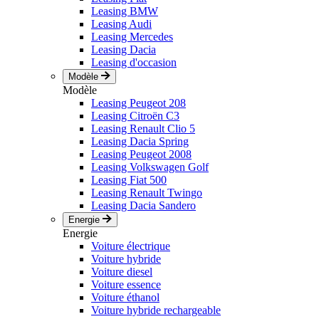
Leasing BMW
Leasing Audi
Leasing Mercedes
Leasing Dacia
Leasing d'occasion
Modèle
Modèle
Leasing Peugeot 208
Leasing Citroën C3
Leasing Renault Clio 5
Leasing Dacia Spring
Leasing Peugeot 2008
Leasing Volkswagen Golf
Leasing Fiat 500
Leasing Renault Twingo
Leasing Dacia Sandero
Energie
Energie
Voiture électrique
Voiture hybride
Voiture diesel
Voiture essence
Voiture éthanol
Voiture hybride rechargeable