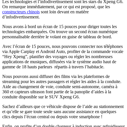
Les technologies et l’infodivertissement sont les stars du Xpeng G6.
On remarque immédiatement, par ce qui est proposé, que les
constructeurs chinois
sont loin devant en matière
d’infodivertissement.
Nous avons à bord un écran de 15 pouces pour diriger toutes les
technologies embarquées. On trouve un second écran numérique
personnalisable derrière le volant en guise de tableau de bord.
Avec l’écran de 15 pouces, nous pouvons connecter nos téléphones
via Apple Carplay et Android Auto, profiter de la commande vocale
“Hey Xpeng”, planifier des voyages ou régler les nombreuses
applications de musiques, diffusées via le système audio haut de
gamme de 18 hauts parleurs répartis à travers l’habitacle.
Nous pouvons aussi diffuser des films via les plateformes de
streaming pour les autres passagers et régler les aides à la conduite.
Aide au changement de voie, conduite semi-autonome, caméra à
360 et capteurs ultrason font partie de la panoplie d’aides à la
conduite disponible sur le SUV Xpeng G6.
Sachez d’ailleurs que ce véhicule dispose de l’aide au stationnement
et qu’elle se gare toute seule sans aucune assistance en quelques
clics depuis l’écran central ou depuis votre smartphone !
Enfin, on profite d’un double chargeur à induction avec refroidisseur