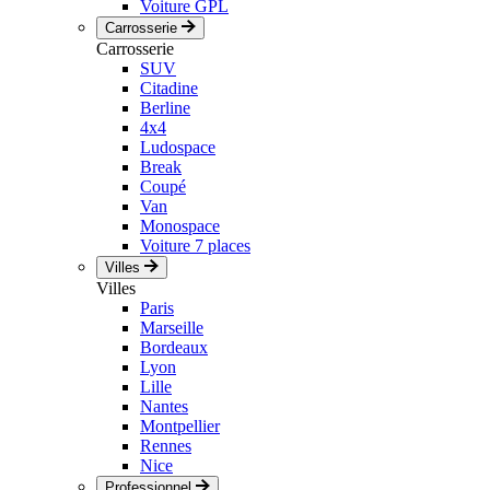
Voiture GPL
Carrosserie
Carrosserie
SUV
Citadine
Berline
4x4
Ludospace
Break
Coupé
Van
Monospace
Voiture 7 places
Villes
Villes
Paris
Marseille
Bordeaux
Lyon
Lille
Nantes
Montpellier
Rennes
Nice
Professionnel