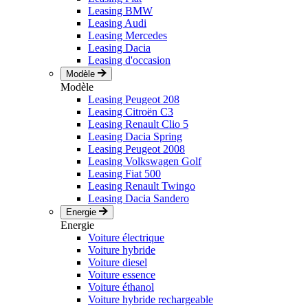
Leasing BMW
Leasing Audi
Leasing Mercedes
Leasing Dacia
Leasing d'occasion
Modèle
Modèle
Leasing Peugeot 208
Leasing Citroën C3
Leasing Renault Clio 5
Leasing Dacia Spring
Leasing Peugeot 2008
Leasing Volkswagen Golf
Leasing Fiat 500
Leasing Renault Twingo
Leasing Dacia Sandero
Energie
Energie
Voiture électrique
Voiture hybride
Voiture diesel
Voiture essence
Voiture éthanol
Voiture hybride rechargeable