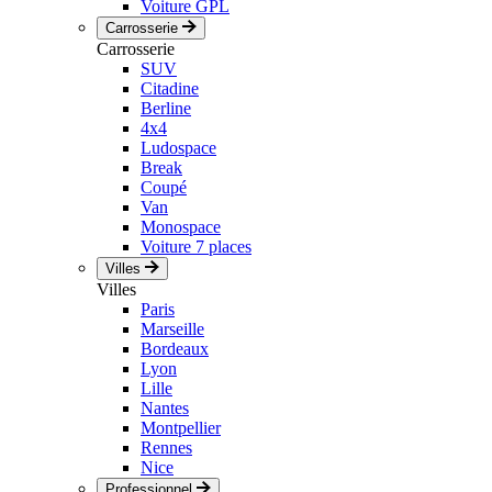
Voiture GPL
Carrosserie
Carrosserie
SUV
Citadine
Berline
4x4
Ludospace
Break
Coupé
Van
Monospace
Voiture 7 places
Villes
Villes
Paris
Marseille
Bordeaux
Lyon
Lille
Nantes
Montpellier
Rennes
Nice
Professionnel