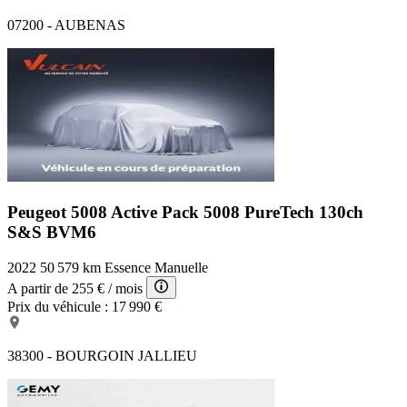
07200 - AUBENAS
Peugeot 5008 Active Pack
5008 PureTech 130ch
S&S BVM6
2022
50 579 km
Essence
Manuelle
A partir de
255 €
/ mois
Prix du véhicule :
17 990 €
38300 - BOURGOIN JALLIEU