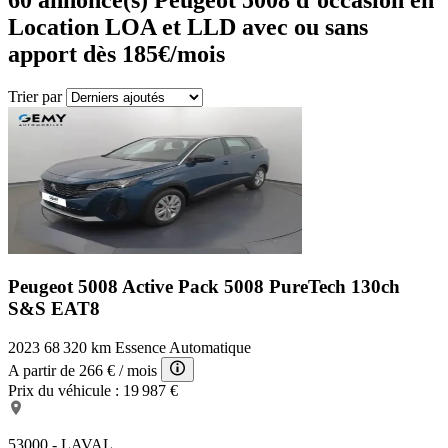
Location LOA et LLD avec ou sans
apport dès 185€/mois
Trier par
Peugeot 5008 Active Pack
5008 PureTech 130ch
S&S EAT8
2023
68 320 km
Essence
Automatique
A partir de
266 €
/ mois
Prix du véhicule :
19 987 €
53000 - LAVAL