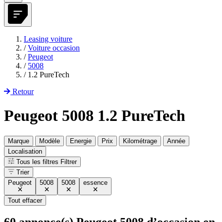
Leasing voiture
/
Voiture occasion
/
Peugeot
/
5008
/
1.2 PureTech
Retour
Peugeot 5008 1.2 PureTech
Marque
Modèle
Energie
Prix
Kilométrage
Année
Localisation
Tous les filtres
Filtrer
Trier
Peugeot
5008
5008
essence
Tout effacer
60
annonce(s) Peugeot 5008 d’occasion en