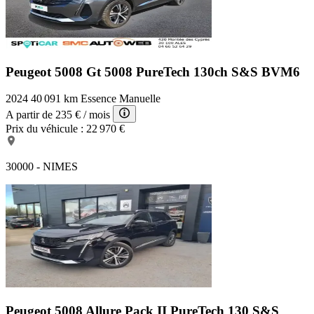
Peugeot 5008 Gt
5008 PureTech 130ch S&S BVM6
2024
40 091 km
Essence
Manuelle
A partir de
235 €
/ mois
Prix du véhicule :
22 970 €
30000 - NIMES
Peugeot 5008 Allure Pack
II PureTech 130 S&S