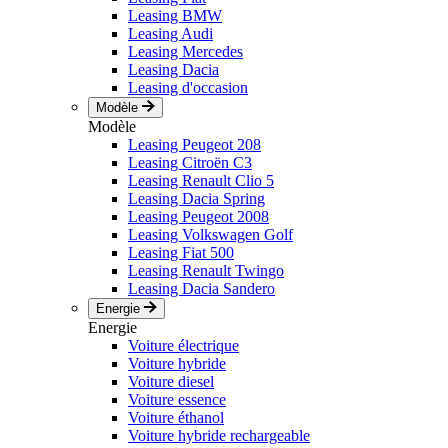
Leasing BMW
Leasing Audi
Leasing Mercedes
Leasing Dacia
Leasing d'occasion
Modèle
Modèle
Leasing Peugeot 208
Leasing Citroën C3
Leasing Renault Clio 5
Leasing Dacia Spring
Leasing Peugeot 2008
Leasing Volkswagen Golf
Leasing Fiat 500
Leasing Renault Twingo
Leasing Dacia Sandero
Energie
Energie
Voiture électrique
Voiture hybride
Voiture diesel
Voiture essence
Voiture éthanol
Voiture hybride rechargeable