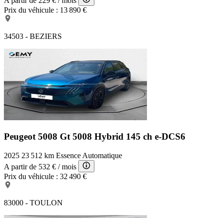
A partir de
229 €
/ mois
Prix du véhicule :
13 890 €
34503 - BEZIERS
Peugeot 5008 Gt
5008 Hybrid 145 ch e-DCS6
2025
23 512 km
Essence
Automatique
A partir de
532 €
/ mois
Prix du véhicule :
32 490 €
83000 - TOULON