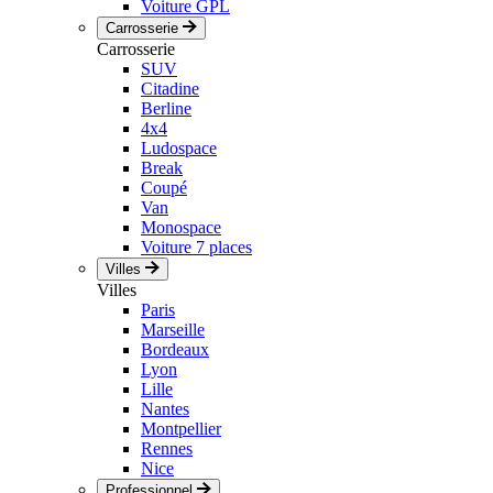
Voiture GPL
Carrosserie
Carrosserie
SUV
Citadine
Berline
4x4
Ludospace
Break
Coupé
Van
Monospace
Voiture 7 places
Villes
Villes
Paris
Marseille
Bordeaux
Lyon
Lille
Nantes
Montpellier
Rennes
Nice
Professionnel