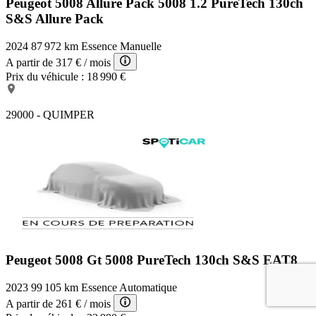
Peugeot 5008 Allure Pack
5008 1.2 PureTech 130ch
S&S Allure Pack
2024
87 972 km
Essence
Manuelle
A partir de
317 €
/ mois
Prix du véhicule :
18 990 €
29000 - QUIMPER
Peugeot 5008 Gt
5008 PureTech 130ch S&S EAT8
2023
99 105 km
Essence
Automatique
A partir de
261 €
/ mois