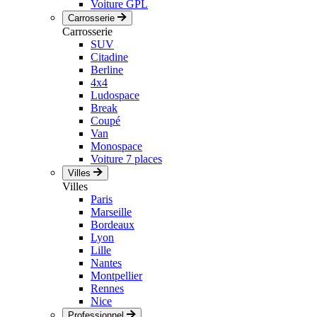
Voiture GPL
Carrosserie
Carrosserie
SUV
Citadine
Berline
4x4
Ludospace
Break
Coupé
Van
Monospace
Voiture 7 places
Villes
Villes
Paris
Marseille
Bordeaux
Lyon
Lille
Nantes
Montpellier
Rennes
Nice
Professionnel