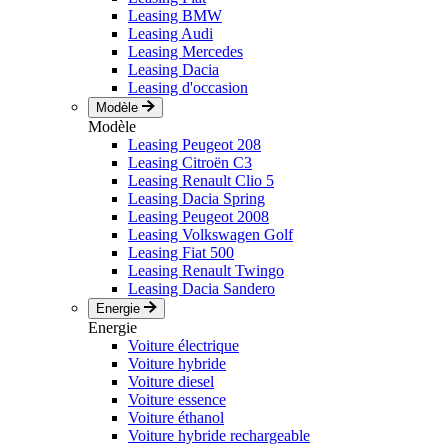
Leasing BMW
Leasing Audi
Leasing Mercedes
Leasing Dacia
Leasing d'occasion
Modèle
Modèle
Leasing Peugeot 208
Leasing Citroën C3
Leasing Renault Clio 5
Leasing Dacia Spring
Leasing Peugeot 2008
Leasing Volkswagen Golf
Leasing Fiat 500
Leasing Renault Twingo
Leasing Dacia Sandero
Energie
Energie
Voiture électrique
Voiture hybride
Voiture diesel
Voiture essence
Voiture éthanol
Voiture hybride rechargeable