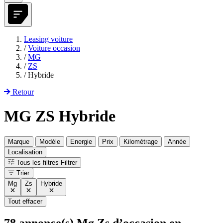
Leasing voiture
/
Voiture occasion
/
MG
/
ZS
/
Hybride
Retour
MG ZS Hybride
Marque
Modèle
Energie
Prix
Kilométrage
Année
Localisation
Tous les filtres
Filtrer
Trier
Mg
Zs
Hybride
Tout effacer
78
annonce(s) Mg Zs d’occasion en