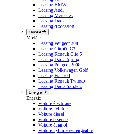
Leasing BMW
Leasing Audi
Leasing Mercedes
Leasing Dacia
Leasing d'occasion
Modèle
Modèle
Leasing Peugeot 208
Leasing Citroën C3
Leasing Renault Clio 5
Leasing Dacia Spring
Leasing Peugeot 2008
Leasing Volkswagen Golf
Leasing Fiat 500
Leasing Renault Twingo
Leasing Dacia Sandero
Energie
Energie
Voiture électrique
Voiture hybride
Voiture diesel
Voiture essence
Voiture éthanol
Voiture hybride rechargeable