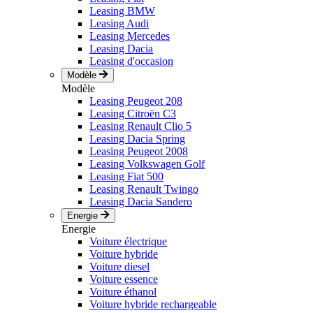
Leasing BMW
Leasing Audi
Leasing Mercedes
Leasing Dacia
Leasing d'occasion
Modèle
Modèle
Leasing Peugeot 208
Leasing Citroën C3
Leasing Renault Clio 5
Leasing Dacia Spring
Leasing Peugeot 2008
Leasing Volkswagen Golf
Leasing Fiat 500
Leasing Renault Twingo
Leasing Dacia Sandero
Energie
Energie
Voiture électrique
Voiture hybride
Voiture diesel
Voiture essence
Voiture éthanol
Voiture hybride rechargeable