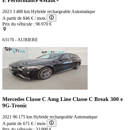
E Performance 4Matic+
2023
3 488 km
Hybride rechargeable
Automatique
A partir de
846 €
/ mois
Prix du véhicule :
96 970 €
63170 - AUBIERE
Mercedes Classe C Amg Line
Classe C Break 300 e
9G-Tronic
2021
96 175 km
Hybride rechargeable
Automatique
A partir de
671 €
/ mois
Prix du véhicule :
33 990 €