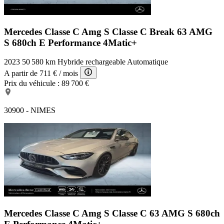
Mercedes Classe C Amg S
Classe C Break 63 AMG
S 680ch E Performance 4Matic+
2023
50 580 km
Hybride rechargeable
Automatique
A partir de
711 €
/ mois
Prix du véhicule :
89 700 €
30900 - NIMES
Mercedes Classe C Amg S
Classe C 63 AMG S 680ch