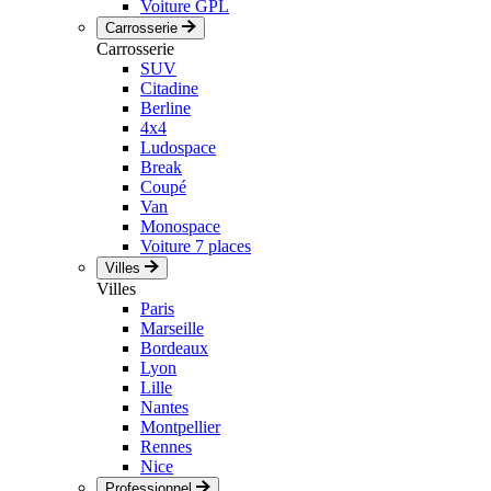
Voiture GPL
Carrosserie
Carrosserie
SUV
Citadine
Berline
4x4
Ludospace
Break
Coupé
Van
Monospace
Voiture 7 places
Villes
Villes
Paris
Marseille
Bordeaux
Lyon
Lille
Nantes
Montpellier
Rennes
Nice
Professionnel