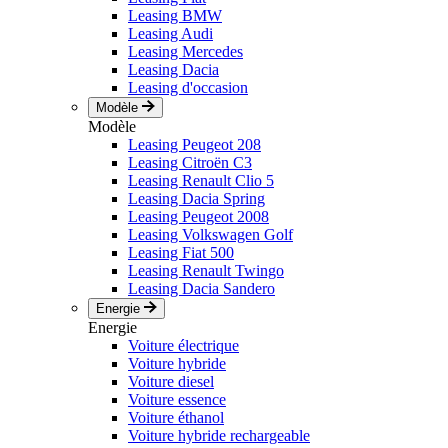
Leasing BMW
Leasing Audi
Leasing Mercedes
Leasing Dacia
Leasing d'occasion
Modèle
Modèle
Leasing Peugeot 208
Leasing Citroën C3
Leasing Renault Clio 5
Leasing Dacia Spring
Leasing Peugeot 2008
Leasing Volkswagen Golf
Leasing Fiat 500
Leasing Renault Twingo
Leasing Dacia Sandero
Energie
Energie
Voiture électrique
Voiture hybride
Voiture diesel
Voiture essence
Voiture éthanol
Voiture hybride rechargeable