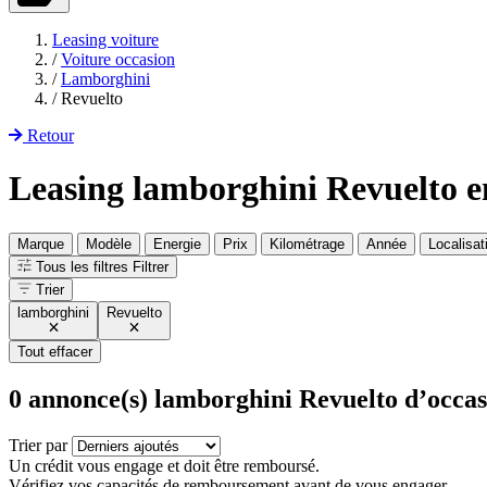
Leasing voiture
/
Voiture occasion
/
Lamborghini
/
Revuelto
Retour
Leasing lamborghini Revuelto 
Marque
Modèle
Energie
Prix
Kilométrage
Année
Localisat
Tous les filtres
Filtrer
Trier
lamborghini
Revuelto
Tout effacer
0
annonce(s) lamborghini Revuelto d’occas
Trier par
Un crédit vous engage et doit être remboursé.
Vérifiez vos capacités de remboursement avant de vous engager.