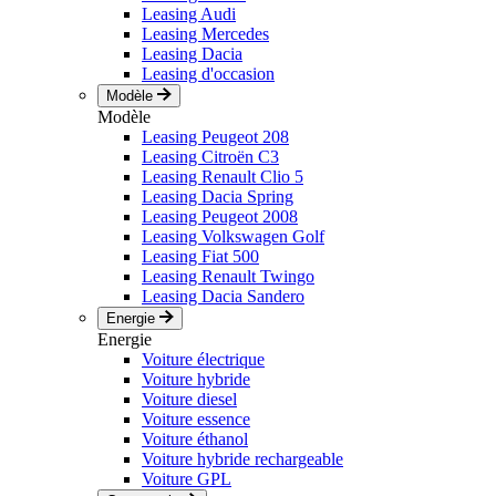
Leasing Audi
Leasing Mercedes
Leasing Dacia
Leasing d'occasion
Modèle
Modèle
Leasing Peugeot 208
Leasing Citroën C3
Leasing Renault Clio 5
Leasing Dacia Spring
Leasing Peugeot 2008
Leasing Volkswagen Golf
Leasing Fiat 500
Leasing Renault Twingo
Leasing Dacia Sandero
Energie
Energie
Voiture électrique
Voiture hybride
Voiture diesel
Voiture essence
Voiture éthanol
Voiture hybride rechargeable
Voiture GPL