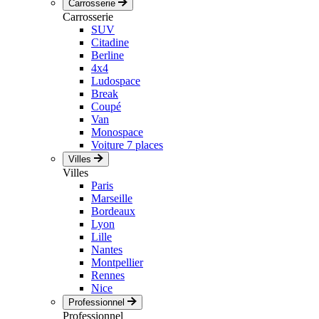
Carrosserie
Carrosserie
SUV
Citadine
Berline
4x4
Ludospace
Break
Coupé
Van
Monospace
Voiture 7 places
Villes
Villes
Paris
Marseille
Bordeaux
Lyon
Lille
Nantes
Montpellier
Rennes
Nice
Professionnel
Professionnel