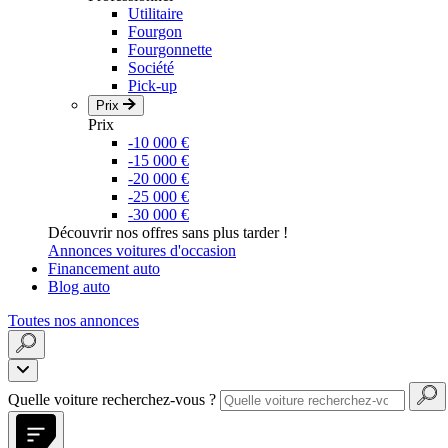
Utilitaire
Fourgon
Fourgonnette
Société
Pick-up
Prix
Prix
-10 000 €
-15 000 €
-20 000 €
-25 000 €
-30 000 €
Découvrir nos offres sans plus tarder !
Annonces voitures d'occasion
Financement auto
Blog auto
Toutes nos annonces
Quelle voiture recherchez-vous ?