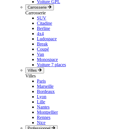
Voiture GPL
Carrosserie
Carrosserie
SUV
Citadine
Berline
4x4
Ludospace
Break
Coupé
Van
Monospace
Voiture 7 places
Villes
Villes
Paris
Marseille
Bordeaux
Lyon
Lille
Nantes
Montpellier
Rennes
Nice
Professionnel