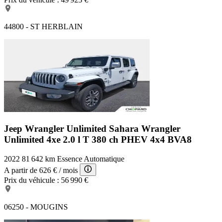
44800 - ST HERBLAIN
Jeep Wrangler Unlimited Sahara
Wrangler
Unlimited 4xe 2.0 l T 380 ch PHEV 4x4 BVA8
2022
81 642 km
Essence
Automatique
A partir de
626 €
/ mois
Prix du véhicule :
56 990 €
06250 - MOUGINS