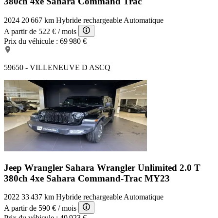
380ch 4xe Sahara Command Trac
2024
20 667 km
Hybride rechargeable
Automatique
A partir de
522 €
/ mois
Prix du véhicule :
69 980 €
59650 - VILLENEUVE D ASCQ
Jeep Wrangler Sahara
Wrangler Unlimited 2.0 T
380ch 4xe Sahara Command-Trac MY23
2022
33 437 km
Hybride rechargeable
Automatique
A partir de
590 €
/ mois
Prix du véhicule :
49 923 €