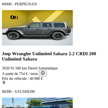
66000 - PERPIGNAN
Jeep Wrangler Unlimited Sahara
2.2 CRDI 200
Unlimited Sahara
2020
91 580 km
Diesel
Automatique
A partir de
754 €
/ mois
Prix du véhicule :
40 980 €
68390 - SAUSHEIM