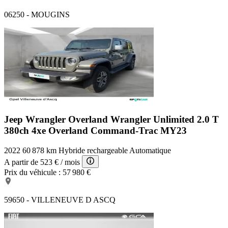
06250 - MOUGINS
Jeep Wrangler Overland
Wrangler Unlimited 2.0 T
380ch 4xe Overland Command-Trac MY23
2022
60 878 km
Hybride rechargeable
Automatique
A partir de
523 €
/ mois
Prix du véhicule :
57 980 €
59650 - VILLENEUVE D ASCQ