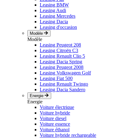
Leasing BMW
Leasing Audi
Leasing Mercedes
Leasing Dacia
Leasing d'occasion
Modèle
Modèle
Leasing Peugeot 208
Leasing Citroën C3
Leasing Renault Clio 5
Leasing Dacia Spring
Leasing Peugeot 2008
Leasing Volkswagen Golf
Leasing Fiat 500
Leasing Renault Twingo
Leasing Dacia Sandero
Energie
Energie
Voiture électrique
Voiture hybride
Voiture diesel
Voiture essence
Voiture éthanol
Voiture hybride rechargeable