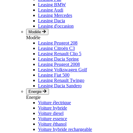
Leasing BMW
Leasing Audi
Leasing Mercedes
Leasing Dacia
Leasing d'occasion
Modèle
Modèle
Leasing Peugeot 208
Leasing Citroën C3
Leasing Renault Clio 5
Leasing Dacia Spring
Leasing Peugeot 2008
Leasing Volkswagen Golf
Leasing Fiat 500
Leasing Renault Twingo
Leasing Dacia Sandero
Energie
Energie
Voiture électrique
Voiture hybride
Voiture diesel
Voiture essence
Voiture éthanol
Voiture hybride rechargeable