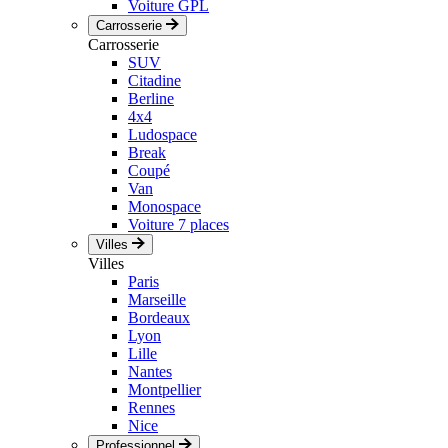
Voiture GPL
Carrosserie
Carrosserie
SUV
Citadine
Berline
4x4
Ludospace
Break
Coupé
Van
Monospace
Voiture 7 places
Villes
Villes
Paris
Marseille
Bordeaux
Lyon
Lille
Nantes
Montpellier
Rennes
Nice
Professionnel