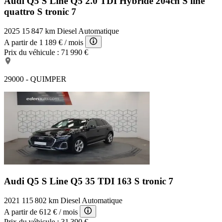
Audi Q5 S Line
Q5 2.0 TDI Hybride 204ch S line
quattro S tronic 7
2025
15 847 km
Diesel
Automatique
A partir de
1 189 €
/ mois
Prix du véhicule :
71 990 €
29000 - QUIMPER
Audi Q5 S Line
Q5 35 TDI 163 S tronic 7
2021
115 802 km
Diesel
Automatique
A partir de
612 €
/ mois
Prix du véhicule :
31 390 €