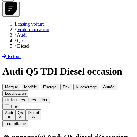
Leasing voiture
/
Voiture occasion
/
Audi
/
Q5
/
Diesel
Retour
Audi Q5 TDI Diesel occasion
Marque
Modèle
Energie
Prix
Kilométrage
Année
Localisation
Tous les filtres
Filtrer
Trier
Audi
Q5
Diesel
Tout effacer
36
annonce(s) Audi Q5 diesel d’occasion