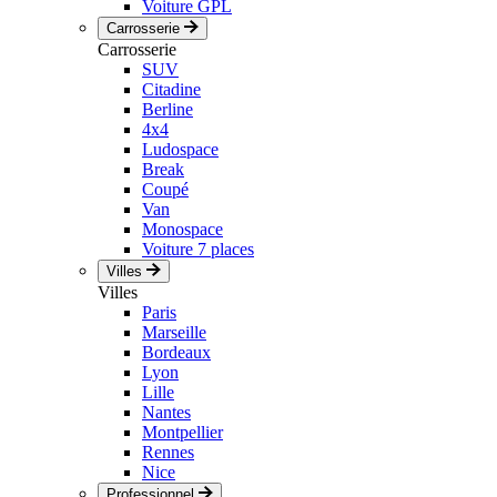
Voiture GPL
Carrosserie
Carrosserie
SUV
Citadine
Berline
4x4
Ludospace
Break
Coupé
Van
Monospace
Voiture 7 places
Villes
Villes
Paris
Marseille
Bordeaux
Lyon
Lille
Nantes
Montpellier
Rennes
Nice
Professionnel