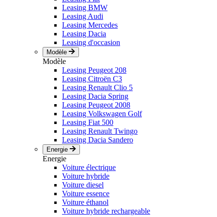
Leasing BMW
Leasing Audi
Leasing Mercedes
Leasing Dacia
Leasing d'occasion
Modèle
Modèle
Leasing Peugeot 208
Leasing Citroën C3
Leasing Renault Clio 5
Leasing Dacia Spring
Leasing Peugeot 2008
Leasing Volkswagen Golf
Leasing Fiat 500
Leasing Renault Twingo
Leasing Dacia Sandero
Energie
Energie
Voiture électrique
Voiture hybride
Voiture diesel
Voiture essence
Voiture éthanol
Voiture hybride rechargeable