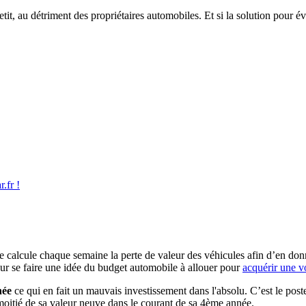
etit, au détriment des propriétaires automobiles. Et si la solution pour év
.fr !
?
e calcule chaque semaine la perte de valeur des véhicules afin d’en donn
pour se faire une idée du budget automobile à allouer pour
acquérir une v
née
ce qui en fait un mauvais investissement dans l'absolu. C’est le po
moitié de sa valeur neuve dans le courant de sa 4ème année.