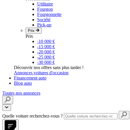
Utilitaire
Fourgon
Fourgonnette
Société
Pick-up
Prix
Prix
-10 000 €
-15 000 €
-20 000 €
-25 000 €
-30 000 €
Découvrir nos offres sans plus tarder !
Annonces voitures d'occasion
Financement auto
Blog auto
Toutes nos annonces
Quelle voiture recherchez-vous ?