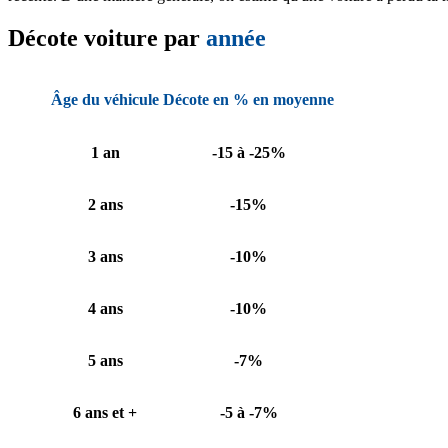
Décote voiture par
année
Âge du véhicule
Décote en % en moyenne
1 an
-15 à -25%
2 ans
-15%
3 ans
-10%
4 ans
-10%
5 ans
-7%
6 ans et +
-5 à -7%