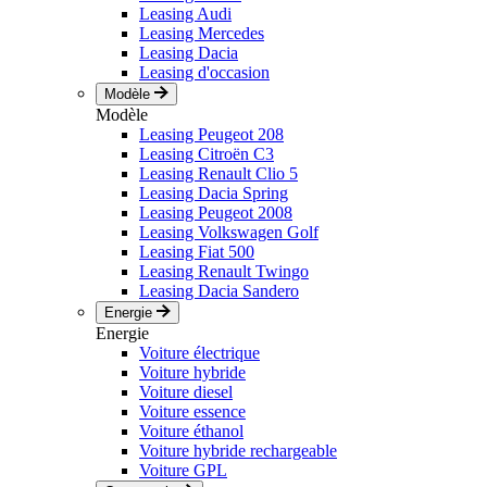
Leasing Audi
Leasing Mercedes
Leasing Dacia
Leasing d'occasion
Modèle
Modèle
Leasing Peugeot 208
Leasing Citroën C3
Leasing Renault Clio 5
Leasing Dacia Spring
Leasing Peugeot 2008
Leasing Volkswagen Golf
Leasing Fiat 500
Leasing Renault Twingo
Leasing Dacia Sandero
Energie
Energie
Voiture électrique
Voiture hybride
Voiture diesel
Voiture essence
Voiture éthanol
Voiture hybride rechargeable
Voiture GPL