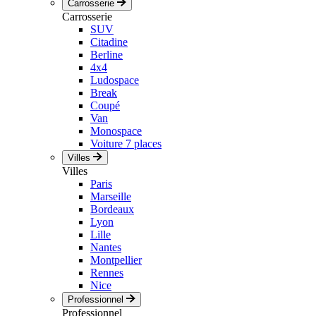
Carrosserie
Carrosserie
SUV
Citadine
Berline
4x4
Ludospace
Break
Coupé
Van
Monospace
Voiture 7 places
Villes
Villes
Paris
Marseille
Bordeaux
Lyon
Lille
Nantes
Montpellier
Rennes
Nice
Professionnel
Professionnel