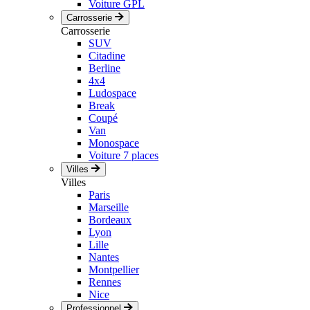
Voiture GPL
Carrosserie
Carrosserie
SUV
Citadine
Berline
4x4
Ludospace
Break
Coupé
Van
Monospace
Voiture 7 places
Villes
Villes
Paris
Marseille
Bordeaux
Lyon
Lille
Nantes
Montpellier
Rennes
Nice
Professionnel