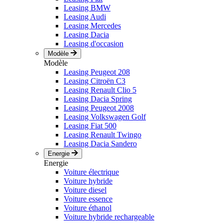
Leasing BMW
Leasing Audi
Leasing Mercedes
Leasing Dacia
Leasing d'occasion
Modèle
Modèle
Leasing Peugeot 208
Leasing Citroën C3
Leasing Renault Clio 5
Leasing Dacia Spring
Leasing Peugeot 2008
Leasing Volkswagen Golf
Leasing Fiat 500
Leasing Renault Twingo
Leasing Dacia Sandero
Energie
Energie
Voiture électrique
Voiture hybride
Voiture diesel
Voiture essence
Voiture éthanol
Voiture hybride rechargeable