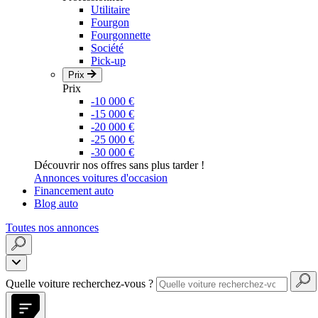
Utilitaire
Fourgon
Fourgonnette
Société
Pick-up
Prix
Prix
-10 000 €
-15 000 €
-20 000 €
-25 000 €
-30 000 €
Découvrir nos offres sans plus tarder !
Annonces voitures d'occasion
Financement auto
Blog auto
Toutes nos annonces
Quelle voiture recherchez-vous ?