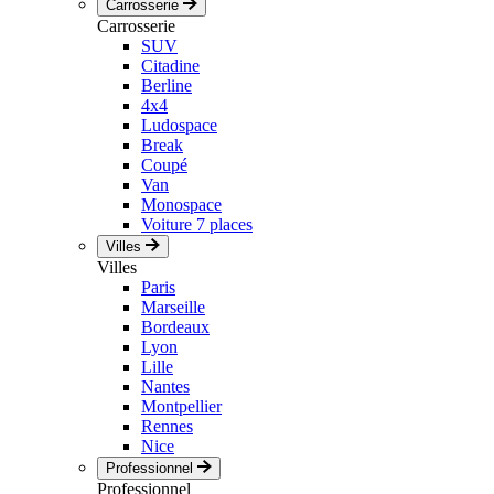
Carrosserie
Carrosserie
SUV
Citadine
Berline
4x4
Ludospace
Break
Coupé
Van
Monospace
Voiture 7 places
Villes
Villes
Paris
Marseille
Bordeaux
Lyon
Lille
Nantes
Montpellier
Rennes
Nice
Professionnel
Professionnel