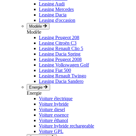
Leasing Audi
Leasing Mercedes
Leasing Dacia
Leasing d'occasion
Modèle
Modèle
Leasing Peugeot 208
Leasing Citroën C3
Leasing Renault Clio 5
Leasing Dacia Spring
Leasing Peugeot 2008
Leasing Volkswagen Golf
Leasing Fiat 500
Leasing Renault Twingo
Leasing Dacia Sandero
Energie
Energie
Voiture électrique
Voiture hybride
Voiture diesel
Voiture essence
Voiture éthanol
Voiture hybride rechargeable
Voiture GPL