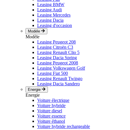
Leasing BMW
Leasing Audi
Leasing Mercedes
Leasing Dacia
Leasing d'occasion
Modèle
Modèle
Leasing Peugeot 208
Leasing Citroën C3
Leasing Renault Clio 5
Leasing Dacia Spring
Leasing Peugeot 2008
Leasing Volkswagen Golf
Leasing Fiat 500
Leasing Renault Twingo
Leasing Dacia Sandero
Energie
Energie
Voiture électrique
Voiture hybride
Voiture diesel
Voiture essence
Voiture éthanol
Voiture hybride rechargeable