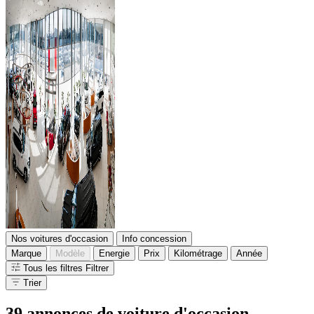
Nos voitures d'occasion
Info concession
Marque
Modèle
Energie
Prix
Kilométrage
Année
Tous les filtres
Filtrer
Trier
39 annonces
de voiture d'occasion