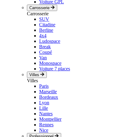
Voiture GPL
Carrosserie
Carrosserie
SUV
Citadine
Berline
4x4
Ludospace
Break
Coupé
Van
Monospace
Voiture 7 places
Villes
Villes
Paris
Marseille
Bordeaux
Lyon
Lille
Nantes
Montpellier
Rennes
Nice
Professionnel