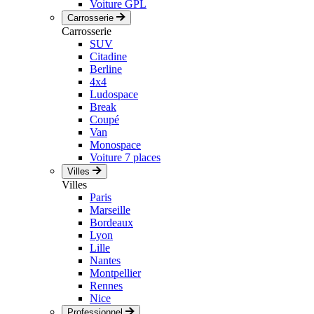
Voiture GPL
Carrosserie
Carrosserie
SUV
Citadine
Berline
4x4
Ludospace
Break
Coupé
Van
Monospace
Voiture 7 places
Villes
Villes
Paris
Marseille
Bordeaux
Lyon
Lille
Nantes
Montpellier
Rennes
Nice
Professionnel