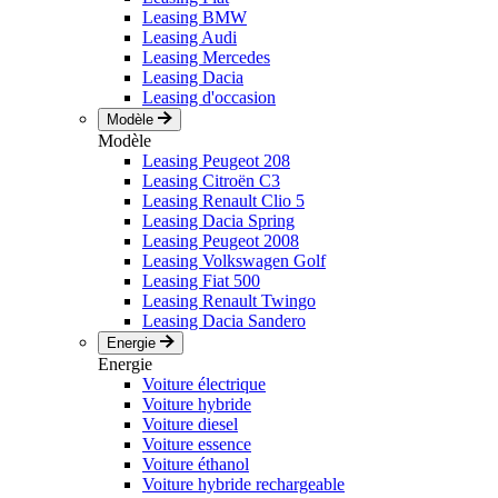
Leasing BMW
Leasing Audi
Leasing Mercedes
Leasing Dacia
Leasing d'occasion
Modèle
Modèle
Leasing Peugeot 208
Leasing Citroën C3
Leasing Renault Clio 5
Leasing Dacia Spring
Leasing Peugeot 2008
Leasing Volkswagen Golf
Leasing Fiat 500
Leasing Renault Twingo
Leasing Dacia Sandero
Energie
Energie
Voiture électrique
Voiture hybride
Voiture diesel
Voiture essence
Voiture éthanol
Voiture hybride rechargeable